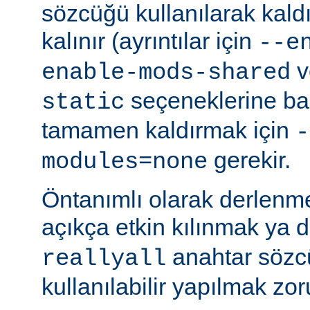
sözcüğü kullanılarak kald
kalınır (ayrıntılar için
--e
v
enable-mods-shared
seçeneklerine bak
static
tamamen kaldırmak için
-
gerekir.
modules=none
Öntanımlı olarak derlenm
açıkça etkin kılınmak ya 
anahtar sözcü
reallyall
kullanılabilir yapılmak zor