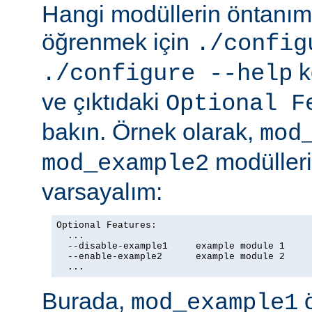
Hangi modüllerin öntanıml
öğrenmek için
./config
k
./configure --help
ve çıktıdaki
Optional F
bakın. Örnek olarak,
mod
modülleriy
mod_example2
varsayalım:
Optional Features:

  ...

  --disable-example1     example module 1

  --enable-example2      example module 2

  ...
Burada,
ö
mod_example1