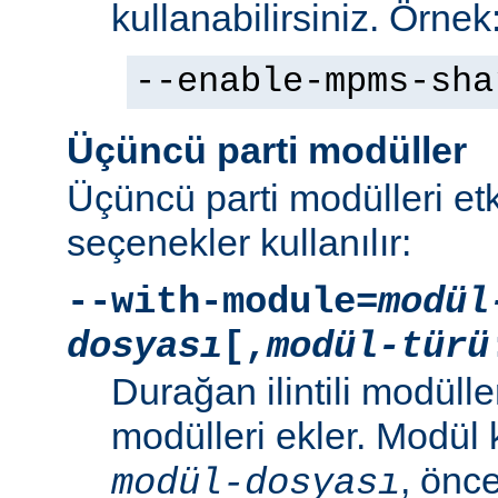
kullanabilirsiniz. Örnek
--enable-mpms-sha
Üçüncü parti modüller
Üçüncü parti modülleri etk
seçenekler kullanılır:
--with-module=
modül
dosyası
[,
modül-türü
Durağan ilintili modüller
modülleri ekler. Modül
, önc
modül-dosyası