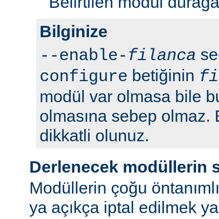
Belirtilen modül durağan 
Bilginize
seç
--enable-
filanca
betiğinin
configure
fi
modül var olmasa bile b
olmasına sebep olmaz.
dikkatli olunuz.
Derlenecek modüllerin 
Modüllerin çoğu öntanımlı
ya açıkça iptal edilmek y