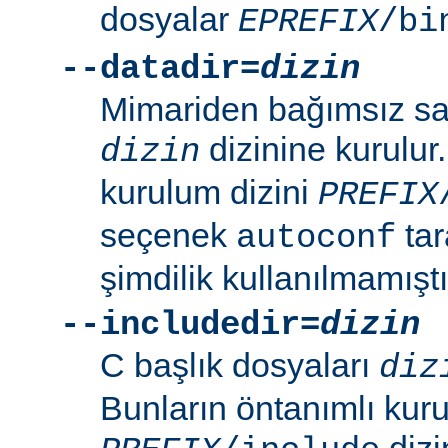
dosyalar
EPREFIX
/bi
--datadir=
dizin
Mimariden bağımsız sal
dizinine kurulur
dizin
kurulum dizini
PREFIX
seçenek
tar
autoconf
şimdilik kullanılmamıştı
--includedir=
dizin
C başlık dosyaları
diz
Bunların öntanımlı kuru
dizin