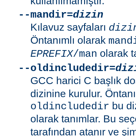
kullanılmamıştır.
--mandir=
dizin
Kılavuz sayfaları
dizi
Öntanımlı olarak
mand
olarak t
EPREFIX
/man
--oldincludedir=
diz
GCC harici C başlık do
dizinine kurulur. Öntan
bu di
oldincludedir
olarak tanımlar. Bu se
tarafından atanır ve şim