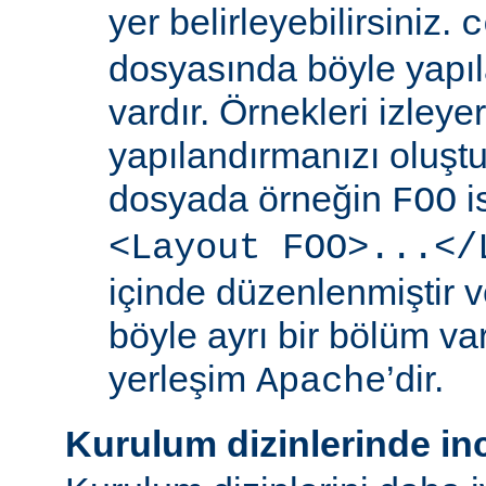
yer belirleyebilirsiniz.
c
dosyasında böyle yapıl
vardır. Örnekleri izleye
yapılandırmanızı oluştur
dosyada örneğin
i
FOO
<Layout FOO>...</
içinde düzenlenmiştir v
böyle ayrı bir bölüm va
yerleşim
’dir.
Apache
Kurulum dizinlerinde in