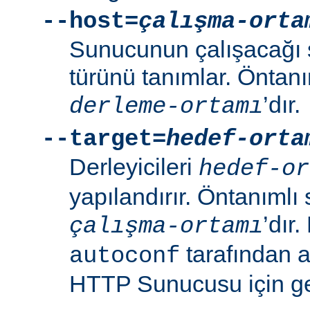
--host=
çalışma-orta
Sunucunun çalışacağı 
türünü tanımlar. Öntanı
’dır.
derleme-ortamı
--target=
hedef-orta
Derleyicileri
hedef-or
yapılandırır. Öntanımlı 
’dır
çalışma-ortamı
tarafından 
autoconf
HTTP Sunucusu için ger