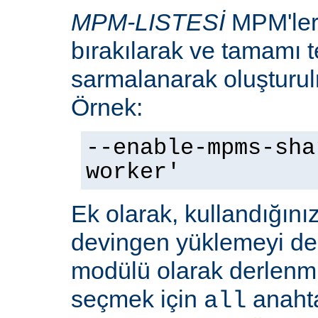
MPM-LISTESİ
MPM'leri
bırakılarak ve tamamı te
sarmalanarak oluşturulm
Örnek:
--enable-mpms-sha
worker'
Ek olarak, kullandığını
devingen yüklemeyi d
modülü olarak derlenmi
seçmek için
anaht
all