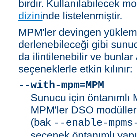
birdir. Kullanılabilecek m
dizini
nde listelenmiştir.
MPM'ler devingen yüklem
derlenebileceği gibi sunu
da ilintilenebilir ve bunla
seçeneklerle etkin kılınır:
--with-mpm=MPM
Sunucu için öntanımlı 
MPM'ler DSO modülleri
(bak
--enable-mpms
seçenek öntanımlı yap