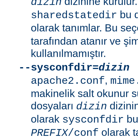
dizinine kurulur
dizin
bu d
sharedstatedir
olarak tanımlar. Bu se
tarafından atanır ve şim
kullanılmamıştır.
--sysconfdir=
dizin
,
apache2.conf
mime
makinelik salt okunur 
dosyaları
dizini
dizin
olarak
bu 
sysconfdir
olarak t
PREFIX
/conf