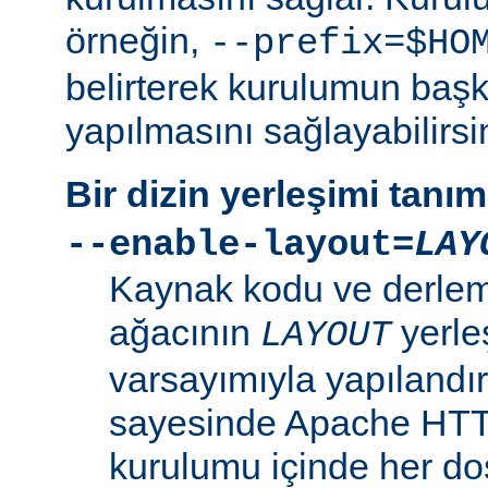
örneğin,
--prefix=$HO
belirterek kurulumun başk
yapılmasını sağlayabilirsi
Bir dizin yerleşimi tanı
--enable-layout=
LAY
Kaynak kodu ve derleme
ağacının
yerle
LAYOUT
varsayımıyla yapılandır
sayesinde Apache HT
kurulumu içinde her dosy