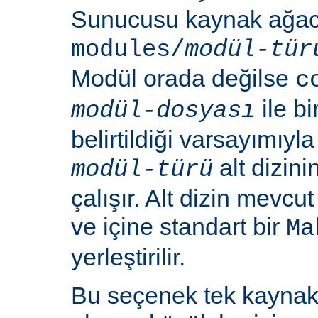
Sunucusu kaynak ağacı
modules/
modül-tür
Modül orada değilse
c
ile b
modül-dosyası
belirtildiği varsayımıy
alt dizin
modül-türü
çalışır. Alt dizin mevcu
ve içine standart bir
Ma
yerleştirilir.
Bu seçenek tek kayna