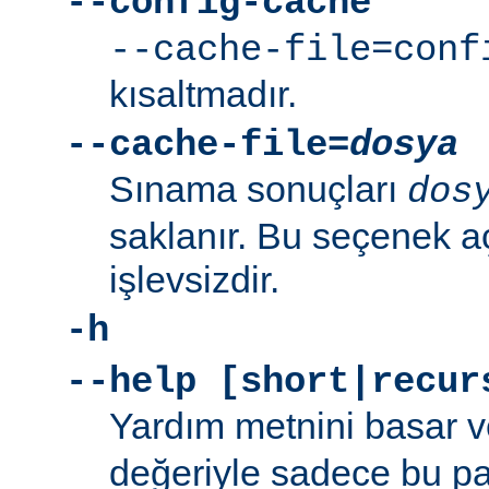
--config-cache
--cache-file=conf
kısaltmadır.
--cache-file=
dosya
Sınama sonuçları
dos
saklanır. Bu seçenek aç
işlevsizdir.
-h
--help [short|recur
Yardım metnini basar v
değeriyle sadece bu p