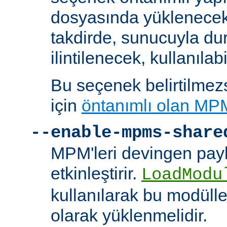
dosyasında yüklenecek
takdirde, sunucuyla du
ilintilenecek, kullanılab
Bu seçenek belirtilmezs
için
öntanımlı olan MP
--enable-mpms-share
MPM'leri devingen payl
etkinleştirir.
LoadModu
kullanılarak bu modülle
olarak yüklenmelidir.