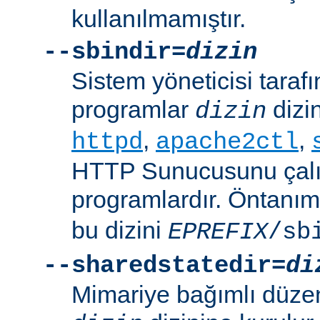
kullanılmamıştır.
--sbindir=
dizin
Sistem yöneticisi tarafı
programlar
dizin
dizin
,
,
httpd
apache2ctl
HTTP Sunucusunu çalış
programlardır. Öntanım
bu dizini
EPREFIX
/sb
--sharedstatedir=
di
Mimariye bağımlı düzenl