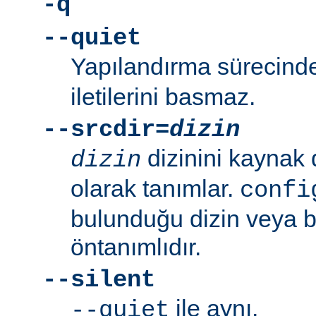
-q
--quiet
Yapılandırma sürecin
iletilerini basmaz.
--srcdir=
dizin
dizinini kaynak 
dizin
olarak tanımlar.
confi
bulunduğu dizin veya bi
öntanımlıdır.
--silent
ile aynı.
--quiet