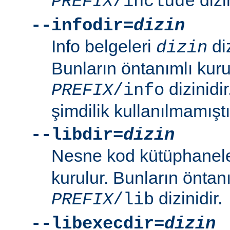
PREFIX
/include
--infodir=
dizin
Info belgeleri
diz
dizin
Bunların öntanımlı kuru
dizinidi
PREFIX
/info
şimdilik kullanılmamıştı
--libdir=
dizin
Nesne kod kütüphanel
kurulur. Bunların öntan
dizinidir.
PREFIX
/lib
--libexecdir=
dizin