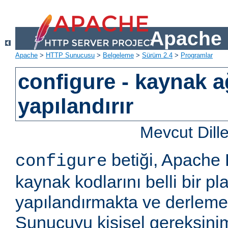
Apache 
Apache
>
HTTP Sunucusu
>
Belgeleme
>
Sürüm 2.4
>
Programlar
configure - kaynak a
yapılandırır
Mevcut Dill
betiği, Apach
configure
kaynak kodlarını belli bir pla
yapılandırmakta ve derlemekt
Sunucuyu kişisel gereksini