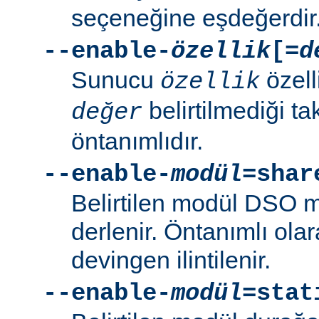
seçeneğine eşdeğerdir
--enable-
özellik
[=
d
Sunucu
özell
özellik
belirtilmediği t
değer
öntanımlıdır.
--enable-
modül
=shar
Belirtilen modül DSO 
derlenir. Öntanımlı ola
devingen ilintilenir.
--enable-
modül
=stat