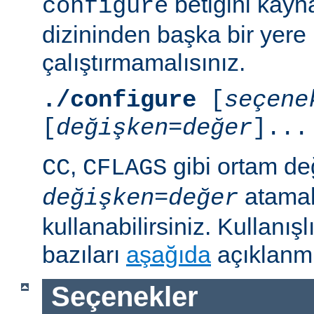
betiğini kayn
configure
dizininden başka bir yere
çalıştırmamalısınız.
./configure
[
seçene
[
değişken=değer
]...
,
gibi ortam de
CC
CFLAGS
atamal
değişken
=
değer
kullanabilirsiniz. Kullanış
bazıları
aşağıda
açıklanmı
Seçenekler