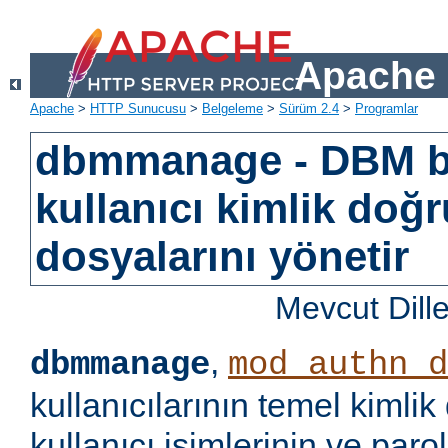
Apache 
Apache
>
HTTP Sunucusu
>
Belgeleme
>
Sürüm 2.4
>
Programlar
dbmmanage - DBM b
kullanıcı kimlik doğ
dosyalarını yönetir
Mevcut Dill
,
dbmmanage
mod_authn_d
kullanıcılarının temel kimlik
kullanıcı isimlerinin ve paro