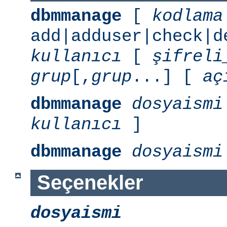
dbmmanage
[
kodlama
add|adduser|check|d
kullanıcı
[
şifreli
grup
[,
grup
...] [
aç
dbmmanage
dosyaismi
kullanıcı
]
dbmmanage
dosyaismi
Seçenekler
dosyaismi