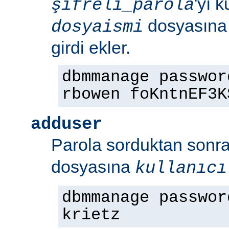
'yı 
şifreli_parola
dosyasın
dosyaismi
girdi ekler.
dbmmanage passwor
rbowen foKntnEF3K
adduser
Parola sorduktan sonr
dosyasına
kullanıcı
dbmmanage passwor
krietz