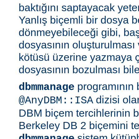
baktığını saptayacak yeterl
Yanlış biçemli bir dosya be
dönmeyebileceği gibi, ba
dosyasının oluşturulması
kötüsü üzerine yazmaya 
dosyasının bozulması bile 
programının 
dbmmanage
dizisi ol
@AnyDBM::ISA
DBM biçem tercihlerinin bir
Berkeley DB 2 biçemini te
sistem kütüph
dbmmanage