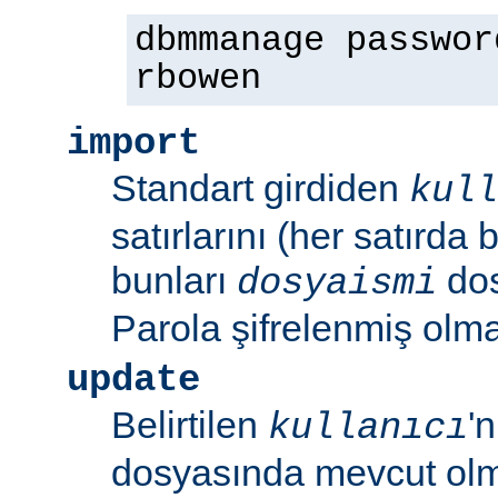
dbmmanage passwor
rbowen
import
Standart girdiden
kull
satırlarını (her satırda 
bunları
dos
dosyaismi
Parola şifrelenmiş olmal
update
Belirtilen
'
kullanıcı
dosyasında mevcut olm