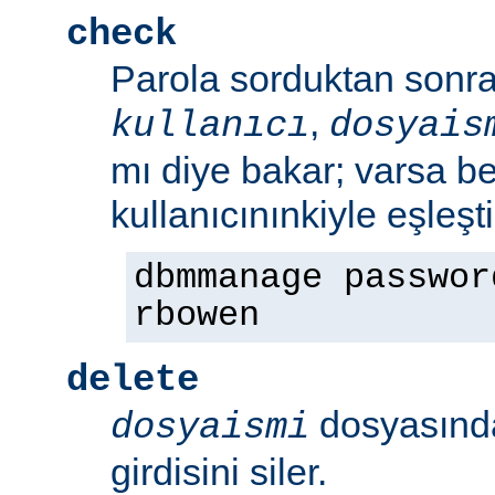
check
Parola sorduktan sonra 
,
kullanıcı
dosyais
mı diye bakar; varsa bel
kullanıcınınkiyle eşleşt
dbmmanage passwor
rbowen
delete
dosyasın
dosyaismi
girdisini siler.