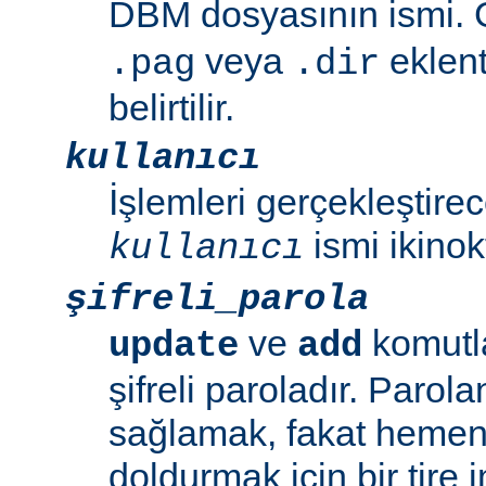
DBM dosyasının ismi. G
veya
eklent
.pag
.dir
belirtilir.
kullanıcı
İşlemleri gerçekleştirec
ismi ikinok
kullanıcı
şifreli_parola
ve
komutla
update
add
şifreli paroladır. Parol
sağlamak, fakat hemen 
doldurmak için bir tire i