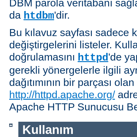
DBM parola veritabanı sağla
da
'dir.
htdbm
Bu kılavuz sayfası sadece k
değiştirgelerini listeler. Kull
doğrulamasını
'de ya
httpd
gerekli yönergelerle ilgili ay
dağıtımının bir parçası olan
http://httpd.apache.org/
adre
Apache HTTP Sunucusu Belg
Kullanım