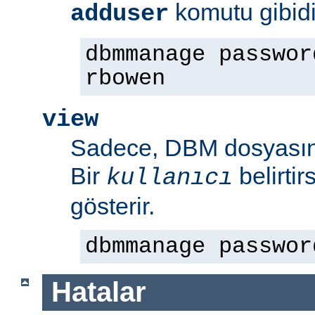
komutu gibidi
adduser
dbmmanage passwor
rbowen
view
Sadece, DBM dosyasının
Bir
belirti
kullanıcı
gösterir.
dbmmanage passwor
Hatalar