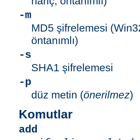
hariç, öntanımlı)
-m
MD5 şifrelemesi (Win3
öntanımlı)
-s
SHA1 şifrelemesi
-p
düz metin (
önerilmez
)
Komutlar
add