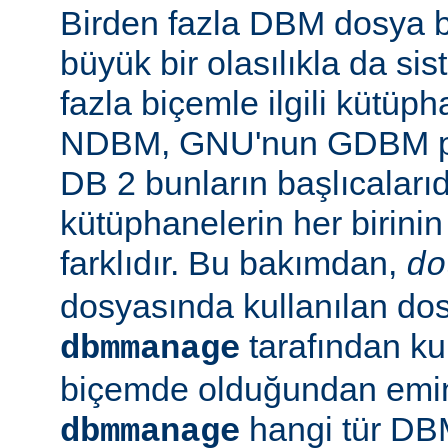
Birden fazla DBM dosya b
büyük bir olasılıkla da si
fazla biçemle ilgili kütüp
NDBM, GNU'nun GDBM pro
DB 2 bunların başlıcalarıd
kütüphanelerin her birinin
farklıdır. Bu bakımdan,
do
dosyasında kullanılan do
tarafından kul
dbmmanage
biçemde olduğundan emin 
hangi tür DB
dbmmanage