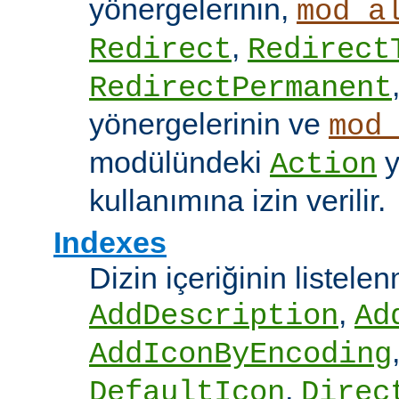
yönergelerinin,
mod_a
,
Redirect
Redirect
RedirectPermanent
yönergelerinin ve
mod
modülündeki
y
Action
kullanımına izin verilir.
Indexes
Dizin içeriğinin listel
,
AddDescription
Ad
AddIconByEncoding
,
DefaultIcon
Direc