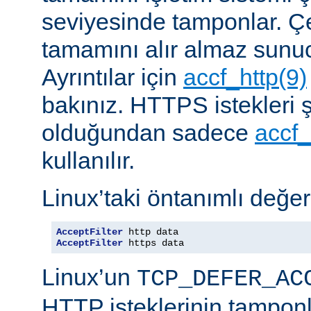
seviyesinde tamponlar. Çe
tamamını alır almaz sunu
Ayrıntılar için
accf_http(9)
bakınız. HTTPS istekleri ş
olduğundan sadece
accf_
kullanılır.
Linux’taki öntanımlı değer
AcceptFilter
AcceptFilter
 https data
Linux’un
TCP_DEFER_AC
HTTP isteklerinin tampon