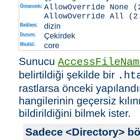
AllowOverride None (
Öntanımlı:
AllowOverride All (2
dizin
Bağlam:
Çekirdek
Durum:
core
Modül:
Sunucu
AccessFileNam
belirtildiği şekilde bir
.ht
rastlarsa önceki yapıland
hangilerinin geçersiz kıl
bildirildiğini bilmek ister.
Sadece <Directory> bö