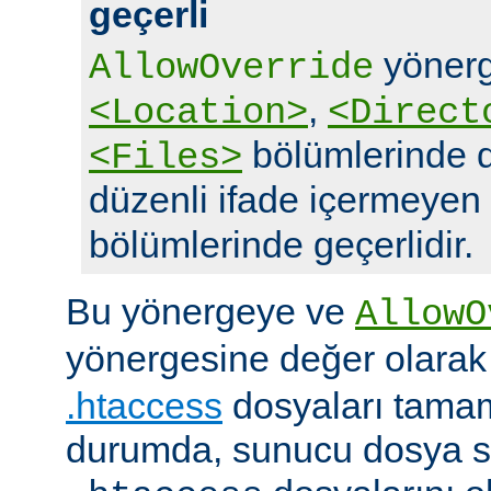
geçerli
yönerg
AllowOverride
,
<Location>
<Direct
bölümlerinde d
<Files>
düzenli ifade içermeyen
bölümlerinde geçerlidir.
Bu yönergeye ve
AllowO
yönergesine değer olara
.htaccess
dosyaları tamam
durumda, sunucu dosya si