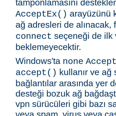
tamponlamasını destekl
arayüzünü k
AcceptEx()
ağ adresleri de alınacak, 
seçeneği de ilk 
connect
beklemeyecektir.
Windows'ta
none
Accep
kullanır ve ağ 
accept()
bağlantılar arasında yer 
desteği bozuk ağ bağdaştı
vpn sürücüleri gibi bazı s
veya spam, virus veya ca