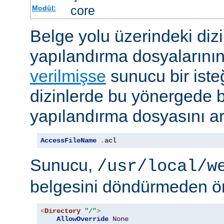
core
Modül:
Belge yolu üzerindeki dizi
yapılandırma dosyalarını
verilmişse
sunucu bir iste
dizinlerde bu yönergede be
yapılandırma dosyasını ar
AccessFileName
.
acl
Sunucu,
/usr/local/w
belgesini döndürmeden ö
<
Directory
"/"
>
AllowOverride
None