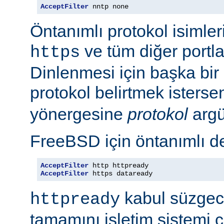
AcceptFilter
 nntp none
Öntanımlı protokol isimleri
ve tüm diğer portla
https
Dinlenmesi için başka bir po
protokol belirtmek isterse
yönergesine
protokol
argü
FreeBSD için öntanımlı de
AcceptFilter
AcceptFilter
 https dataready
kabul süzgeci
httpready
tamamını işletim sistemi ç