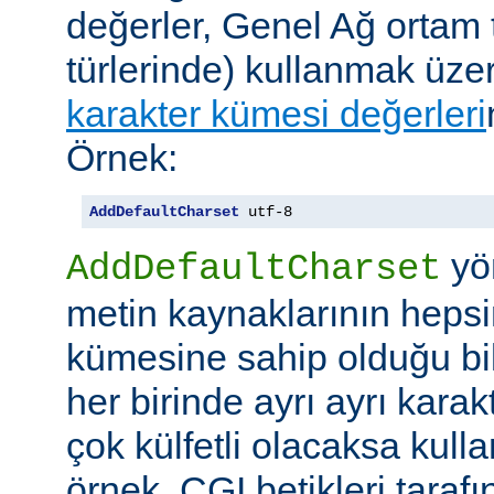
değerler, Genel Ağ ortam 
türlerinde) kullanmak üze
karakter kümesi değerleri
Örnek:
AddDefaultCharset
 utf-8
yö
AddDefaultCharset
metin kaynaklarının hepsi
kümesine sahip olduğu bil
her birinde ayrı ayrı kara
çok külfetli olacaksa kulla
örnek, CGI betikleri tarafı