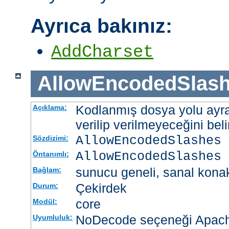
Ayrıca bakınız:
AddCharset
AllowEncodedSlas
Kodlanmış dosya yolu ayrac
Açıklama:
verilip verilmeyeceğini belir
AllowEncodedSlashes 
Sözdizimi:
AllowEncodedSlashes 
Öntanımlı:
sunucu geneli, sanal kona
Bağlam:
Çekirdek
Durum:
core
Modül:
NoDecode seçeneği Apache
Uyumluluk: