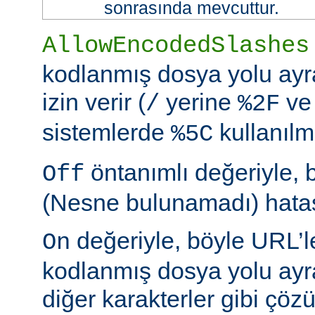
sonrasında mevcuttur.
AllowEncodedSlashes
kodlanmış dosya yolu ayr
izin verir (
yerine
ve
/
%2F
sistemlerde
kullanılm
%5C
öntanımlı değeriyle, 
Off
(Nesne bulunamadı) hatası
değeriyle, böyle URL’le
On
kodlanmış dosya yolu ayr
diğer karakterler gibi çöz