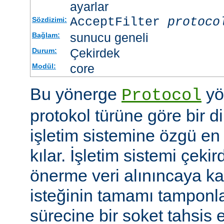
ayarlar
AcceptFilter
protoco
Sözdizimi:
sunucu geneli
Bağlam:
Çekirdek
Durum:
core
Modül:
Bu yönerge
yö
Protocol
protokol türüne göre bir d
işletim sistemine özgü en 
kılar. İşletim sistemi çekir
önerme veri alınıncaya 
isteğinin tamamı tampon
sürecine bir soket tahsis 