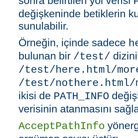
sonra belirtilen yol verisi
değişkeninde betiklerin k
sunulabilir.
Örneğin, içinde sadece
h
bulunan bir
dizin
/test/
/test/here.html/mor
/test/nothere.html/
ikisi de
değiş
PATH_INFO
verisinin atanmasını sağla
yönerg
AcceptPathInfo