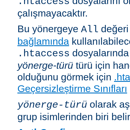
dosyalarını 
.htaccess
çalışmayacaktır.
Bu yönergeye
değeri 
All
bağlamında
kullanılabile
dosyalarında i
.htaccess
yönerge-türü
türü için han
olduğunu görmek için
.ht
Geçersizleştirme Sınıfları
olarak aş
yönerge-türü
grup isimlerinden biri belirt