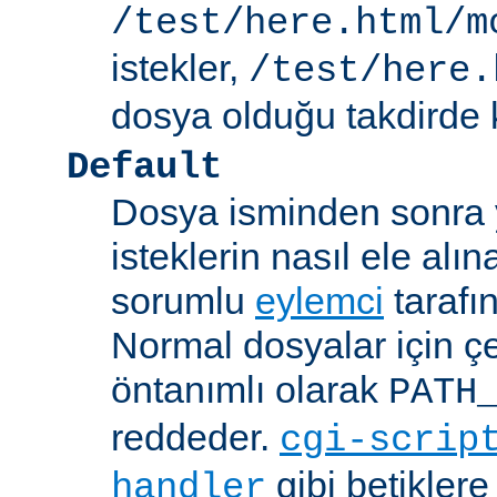
/test/here.html/m
istekler,
/test/here.
dosya olduğu takdirde k
Default
Dosya isminden sonra yo
isteklerin nasıl ele alı
sorumlu
eylemci
tarafı
Normal dosyalar için ç
öntanımlı olarak
PATH
reddeder.
cgi-scrip
gibi betikler
handler