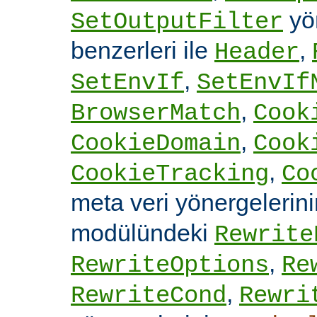
yön
SetOutputFilter
benzerleri ile
,
Header
,
SetEnvIf
SetEnvIf
,
BrowserMatch
Cook
,
CookieDomain
Cook
,
CookieTracking
Co
meta veri yönergelerin
modülündeki
Rewrite
,
RewriteOptions
Re
,
RewriteCond
Rewri