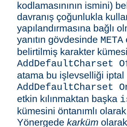
kodlamasınının ismini) beli
davranış çoğunlukla kulla
yapılandırmasına bağlı olm
yanıtın gövdesinde
META
belirtilmiş karakter kümesi
AddDefaultCharset O
atama bu işlevselliği iptal
AddDefaultCharset O
etkin kılınmaktan başka
i
kümesini öntanımlı olarak 
Yönergede
karküm
olarak 