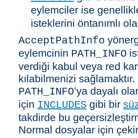
eylemciler ise genellik
isteklerini öntanımlı ol
yönerge
AcceptPathInfo
eylemcinin
is
PATH_INFO
verdiği kabul veya red kar
kılabilmenizi sağlamaktır.
’ya dayalı ola
PATH_INFO
için
gibi bir
sü
INCLUDES
takdirde bu geçersizleştir
Normal dosyalar için çek