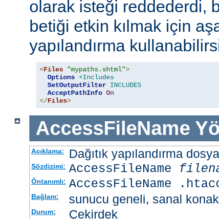
olarak isteği reddederdi, 
betiği etkin kılmak için aş
yapılandırma kullanabilirs
<
Files
"mypaths.shtml"
>
Options
+Includes
SetOutputFilter
INCLUDES
AcceptPathInfo
On
</
Files
>
AccessFileName
Yö
Dağıtık yapılandırma dosyası
Açıklama:
AccessFileName
filen
Sözdizimi:
AccessFileName .htac
Öntanımlı:
sunucu geneli, sanal konak
Bağlam:
Çekirdek
Durum: