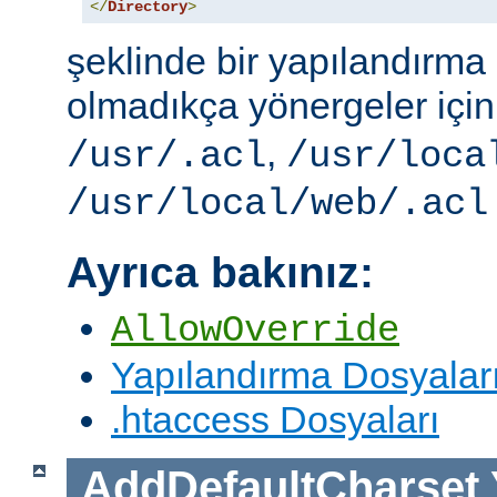
</
Directory
>
şeklinde bir yapılandırma i
olmadıkça yönergeler içi
,
/usr/.acl
/usr/loca
/usr/local/web/.acl
Ayrıca bakınız:
AllowOverride
Yapılandırma Dosyalar
.htaccess Dosyaları
AddDefaultCharset