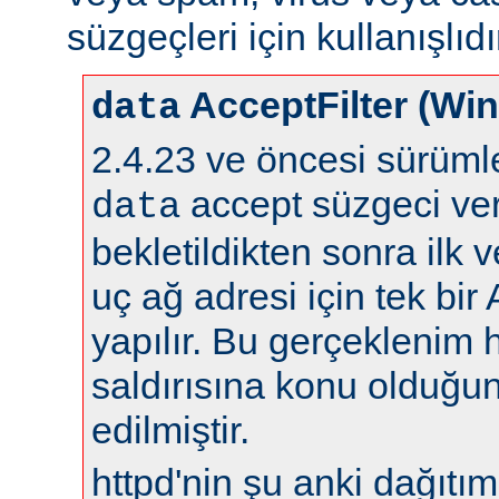
süzgeçleri için kullanışlıdı
AcceptFilter (Wi
data
2.4.23 ve öncesi sürüm
accept süzgeci ver
data
bekletildikten sonra ilk 
uç ağ adresi için tek bir
yapılır. Bu gerçeklenim 
saldırısına konu olduğun
edilmiştir.
httpd'nin şu anki dağıtıml