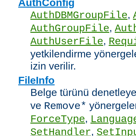
AuthConfig
,
AuthDBMGroupFile
,
AuthGroupFile
Aut
,
AuthUserFile
Requ
yetkilendirme yönergele
izin verilir.
FileInfo
Belge türünü denetley
ve
yönergele
Remove*
,
ForceType
Languag
,
SetHandler
SetInp