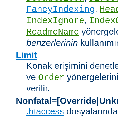
,
FancyIndexing
Hea
,
IndexIgnore
Index
yönergel
ReadmeName
benzerlerinin
kullanımına
Limit
Konak erişimini denet
ve
yönergelerini
Order
verilir.
Nonfatal=[Override|Unk
.htaccess
dosyalarında