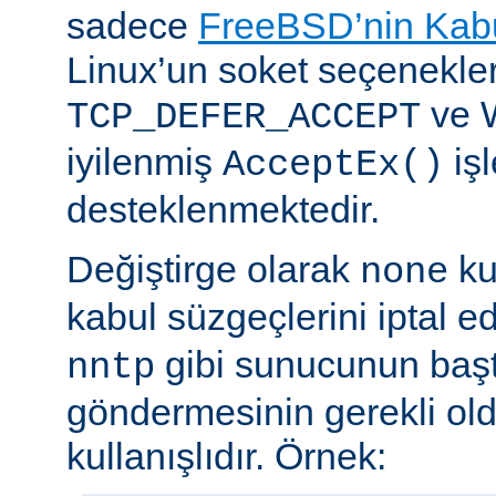
sadece
FreeBSD’nin Kabu
Linux’un soket seçenekle
ve 
TCP_DEFER_ACCEPT
iyilenmiş
işl
AcceptEx()
desteklenmektedir.
Değiştirge olarak
ku
none
kabul süzgeçlerini iptal e
gibi sunucunun başta
nntp
göndermesinin gerekli old
kullanışlıdır. Örnek: