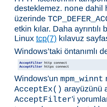
desteklemez.
dahil 
none
üzerinde
TCP_DEFER_AC
etkin kılar. Daha ayrıntılı 
Linux
tcp(7)
kılavuz sayfa
Windows’taki öntanımlı de
AcceptFilter
AcceptFilter
 https connect
Windows'un
mpm_winnt
arayüzünü a
AcceptEx()
'i yorumla
AcceptFilter