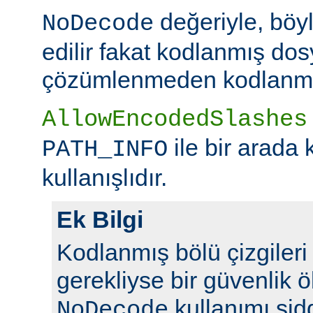
değeriyle, böy
NoDecode
edilir fakat kodlanmış dos
çözümlenmeden kodlanmış 
AllowEncodedSlashes
ile bir arada 
PATH_INFO
kullanışlıdır.
Ek Bilgi
Kodlanmış bölü çizgileri y
gerekliyse bir güvenlik ö
kullanımı şidd
NoDecode