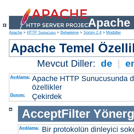
Apache 
Apache
>
HTTP Sunucusu
>
Belgeleme
>
Sürüm 2.4
>
Modüller
Apache Temel Özellik
Mevcut Diller:
de
|
e
Apache HTTP Sunucusunda da
Açıklama:
özellikler
Çekirdek
Durum:
AcceptFilter
Yönerg
Bir protokolün dinleyici soke
Açıklama: