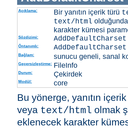
Bir yanıtın içerik türü
Açıklama:
t
olduğunda 
text/html
karakter kümesi paramet
AddDefaultCharset
Sözdizimi:
AddDefaultCharset
Öntanımlı:
sunucu geneli, sanal ko
Bağlam:
FileInfo
Geçersizleştirme:
Çekirdek
Durum:
core
Modül:
Bu yönerge, yanıtın içerik
veya
olmak şa
text/html
eklenecek karakter kümesi