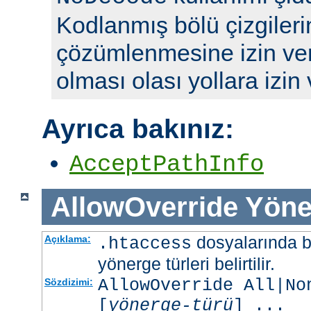
Kodlanmış bölü çizgileri
çözümlenmesine izin ve
olması olası yollara izin
Ayrıca bakınız:
AcceptPathInfo
AllowOverride
Yöne
dosyalarında b
Açıklama:
.htaccess
yönerge türleri belirtilir.
AllowOverride All|No
Sözdizimi:
[
yönerge-türü
] ...