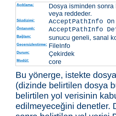
Dosya isminden sonra be
Açıklama:
veya reddeder.
AcceptPathInfo On
Sözdizimi:
AcceptPathInfo De
Öntanımlı:
sunucu geneli, sanal ko
Bağlam:
FileInfo
Geçersizleştirme:
Çekirdek
Durum:
core
Modül:
Bu yönerge, istekte dosy
(dizinde belirtilen dosya 
belirtilen yol verisinin kab
edilmeyeceğini denetler.