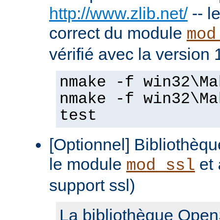
http://www.zlib.net/
-- l
correct du module
mod
vérifié avec la version 
nmake -f win32\Ma
nmake -f win32\Ma
test
[Optionnel] Bibliothè
le module
et
mod_ssl
support ssl)
La bibliothèque Open