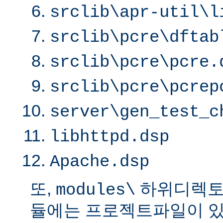
srclib\apr-util\l
srclib\pcre\dftab
srclib\pcre\pcre.
srclib\pcre\pcrep
server\gen_test_c
libhttpd.dsp
Apache.dsp
또,
하위디렉토
modules\
듈에는 프로젝트파일이 있