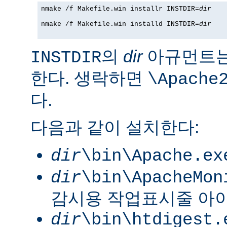
nmake /f Makefile.win installr INSTDIR=
dir
nmake /f Makefile.win installd INSTDIR=
dir
의
dir
아규먼트는
INSTDIR
한다. 생락하면
\Apache
다.
다음과 같이 설치한다:
dir
\bin\Apache.ex
dir
\bin\ApacheMon
감시용 작업표시줄 아
dir
\bin\htdigest.