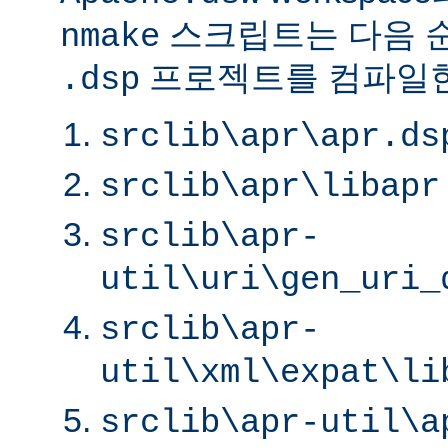
스크립트는 다음 
nmake
프로젝트를 컴파일한
.dsp
srclib\apr\apr.ds
srclib\apr\libapr
srclib\apr-
util\uri\gen_uri_
srclib\apr-
util\xml\expat\li
srclib\apr-util\a