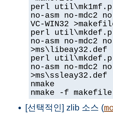
perl util\mk1mf.p
no-asm no-mdc2 no
VC-WIN32 >makefil
perl util\mkdef.p
no-asm no-mdc2 no
>ms\libeay32.def
perl util\mkdef.p
no-asm no-mdc2 no
>ms\ssleay32.def
nmake
nmake -f makefile
[선택적인] zlib 소스 (
m