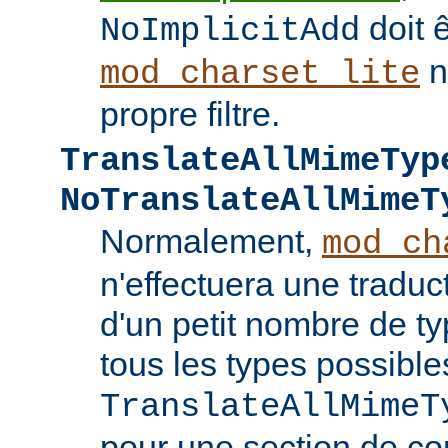
doit ê
NoImplicitAdd
n
mod_charset_lite
propre filtre.
TranslateAllMimeTyp
NoTranslateAllMimeT
Normalement,
mod_ch
n'effectuera une tradu
d'un petit nombre de 
tous les types possible
TranslateAllMimeT
pour une section de co