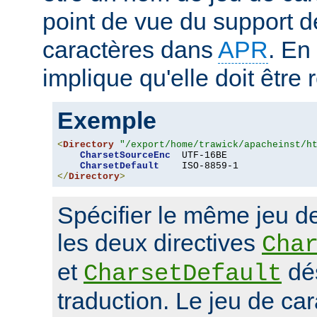
point de vue du support d
caractères dans
APR
. En
implique qu'elle doit être
Exemple
<
Directory
"/export/home/trawick/apacheinst/h
CharsetSourceEnc
  UTF-16BE

CharsetDefault
</
Directory
>
Spécifier le même jeu d
les deux directives
Cha
et
dés
CharsetDefault
traduction. Le jeu de car