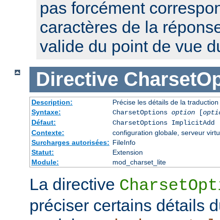
pas forcément correspon
caractères de la réponse,
valide du point de vue 
Directive
CharsetOp
Description:
Précise les détails de la traductio
Syntaxe:
CharsetOptions
option
[
opti
Défaut:
CharsetOptions ImplicitAdd
Contexte:
configuration globale, serveur virtu
Surcharges autorisées:
FileInfo
Statut:
Extension
Module:
mod_charset_lite
La directive
CharsetOpt
préciser certains détails