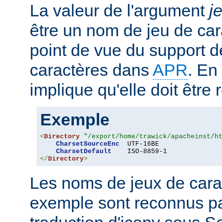
La valeur de l'argument
j
être un nom de jeu de car
point de vue du support d
caractères dans
APR
. En
implique qu'elle doit être
Exemple
<
Directory
"/export/home/trawick/apacheinst/h
CharsetSourceEnc
  UTF-16BE

CharsetDefault
</
Directory
>
Les noms de jeux de cara
exemple sont reconnus p