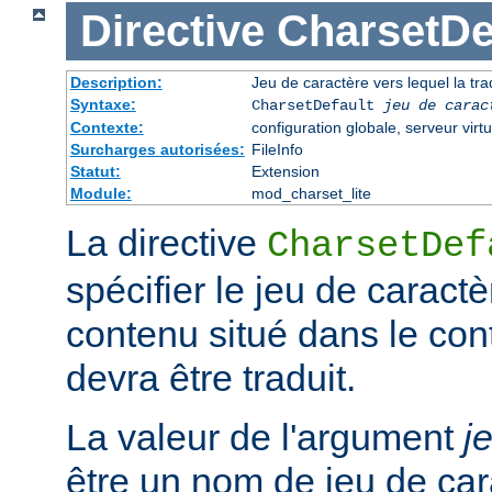
Directive
CharsetDe
Description:
Jeu de caractère vers lequel la trad
Syntaxe:
CharsetDefault
jeu de carac
Contexte:
configuration globale, serveur virtu
Surcharges autorisées:
FileInfo
Statut:
Extension
Module:
mod_charset_lite
La directive
CharsetDef
spécifier le jeu de caractè
contenu situé dans le co
devra être traduit.
La valeur de l'argument
j
être un nom de jeu de car