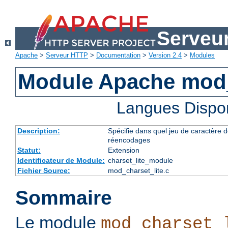
Serveu
Apache
>
Serveur HTTP
>
Documentation
>
Version 2.4
>
Modules
Module Apache mod_
Langues Dispo
Description:
Spécifie dans quel jeu de caractère do
réencodages
Statut:
Extension
Identificateur de Module:
charset_lite_module
Fichier Source:
mod_charset_lite.c
Sommaire
Le module
mod_charset_