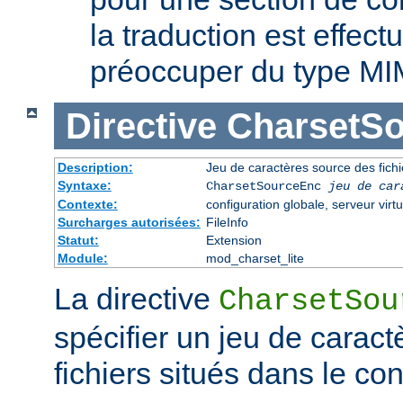
la traduction est effec
préoccuper du type MI
Directive
CharsetS
Description:
Jeu de caractères source des fichi
Syntaxe:
CharsetSourceEnc
jeu de car
Contexte:
configuration globale, serveur virtu
Surcharges autorisées:
FileInfo
Statut:
Extension
Module:
mod_charset_lite
La directive
CharsetSou
spécifier un jeu de caract
fichiers situés dans le co