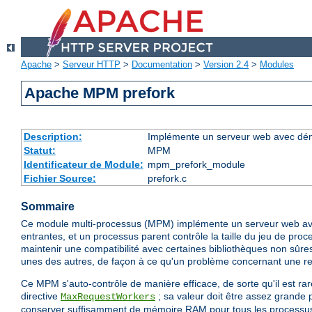
Apache
>
Serveur HTTP
>
Documentation
>
Version 2.4
>
Modules
Apache MPM prefork
Description:
Implémente un serveur web avec dém
Statut:
MPM
Identificateur de Module:
mpm_prefork_module
Fichier Source:
prefork.c
Sommaire
Ce module multi-processus (MPM) implémente un serveur web av
entrantes, et un processus parent contrôle la taille du jeu de proce
maintenir une compatibilité avec certaines bibliothèques non sûres
unes des autres, de façon à ce qu'un problème concernant une req
Ce MPM s'auto-contrôle de manière efficace, de sorte qu'il est rare
directive
; sa valeur doit être assez grande 
MaxRequestWorkers
conserver suffisamment de mémoire RAM pour tous les processu