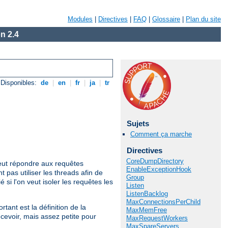
Modules
|
Directives
|
FAQ
|
Glossaire
|
Plan du site
n 2.4
Disponibles:
de
|
en
|
fr
|
ja
|
tr
Sujets
Comment ça marche
Directives
CoreDumpDirectory
ut répondre aux requêtes
EnableExceptionHook
t pas utiliser les threads afin de
Group
si l'on veut isoler les requêtes les
Listen
ListenBacklog
MaxConnectionsPerChild
tant est la définition de la
MaxMemFree
cevoir, mais assez petite pour
MaxRequestWorkers
MaxSpareServers