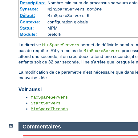
Description:
Nombre minimum de processus serveurs enfant
Syntaxe:
MinSpareServers
nombre
Défaut:
MinSpareServers 5
Contexte:
configuration globale
Statut:
MPM
Module:
prefork
La directive
permet de définir le nombre 
MinSpareServers
pas de requête. S'il y a moins de
processu
MinSpareServers
attend une seconde, il en crée deux, attend une seconde, il 
enfants soit de 32 par seconde. Il ne s'arrête que lorsque le
La modification de ce paramètre n'est nécessaire que dans le 
mauvaise idée.
Voir aussi
MaxSpareServers
StartServers
MinSpareThreads
Commentaires