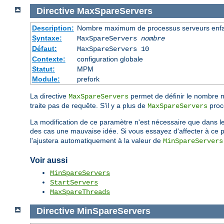
Directive
MaxSpareServers
Description:
Nombre maximum de processus serveurs enfan
Syntaxe:
MaxSpareServers
nombre
Défaut:
MaxSpareServers 10
Contexte:
configuration globale
Statut:
MPM
Module:
prefork
La directive
permet de définir le nombre
MaxSpareServers
traite pas de requête. S'il y a plus de
proce
MaxSpareServers
La modification de ce paramètre n'est nécessaire que dans le 
des cas une mauvaise idée. Si vous essayez d'affecter à ce p
l'ajustera automatiquement à la valeur de
MinSpareServers
Voir aussi
MinSpareServers
StartServers
MaxSpareThreads
Directive
MinSpareServers