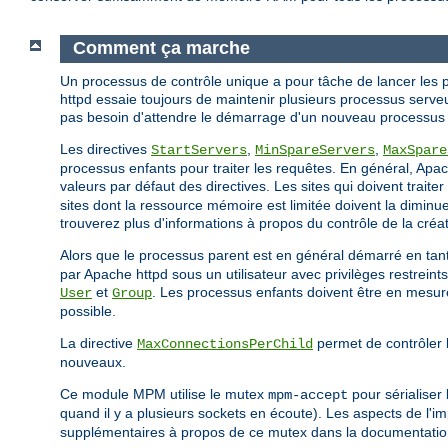
Comment ça marche
Un processus de contrôle unique a pour tâche de lancer les pr
httpd essaie toujours de maintenir plusieurs processus serveu
pas besoin d'attendre le démarrage d'un nouveau processus e
Les directives
,
,
StartServers
MinSpareServers
MaxSpare
processus enfants pour traiter les requêtes. En général, Apac
valeurs par défaut des directives. Les sites qui doivent trai
sites dont la ressource mémoire est limitée doivent la diminuer
trouverez plus d'informations à propos du contrôle de la cr
Alors que le processus parent est en général démarré en ta
par Apache httpd sous un utilisateur avec privilèges restreint
et
. Les processus enfants doivent être en mesure 
User
Group
possible.
La directive
permet de contrôler l
MaxConnectionsPerChild
nouveaux.
Ce module MPM utilise le mutex
pour sérialiser
mpm-accept
quand il y a plusieurs sockets en écoute). Les aspects de l'i
supplémentaires à propos de ce mutex dans la documentati