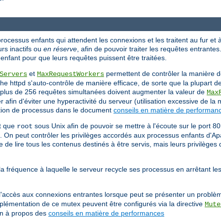
ocessus enfants qui attendent les connexions et les traitent au fur et 
rs inactifs ou
en réserve
, afin de pouvoir traiter les requêtes entrantes.
nfant pour que leurs requêtes puissent être traitées.
et
permettent de contrôler la manière d
Servers
MaxRequestWorkers
he httpd s'auto-contrôle de manière efficace, de sorte que la plupart d
ter plus de 256 requêtes simultanées doivent augmenter la valeur de
Max
 afin d'éviter une hyperactivité du serveur (utilisation excessive de la
éation de processus dans le document
conseils en matière de performan
nt que
sous Unix afin de pouvoir se mettre à l'écoute sur le port 8
root
s. On peut contrôler les privilèges accordés aux processus enfants d'Apa
de lire tous les contenus destinés à être servis, mais leurs privilèges
a fréquence à laquelle le serveur recycle ses processus en arrêtant le
 l'accès aux connexions entrantes lorsque peut se présenter un problèm
mplémentation de ce mutex peuvent être configurés via la directive
Mute
on à propos des
conseils en matière de performances