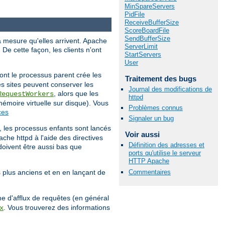
MinSpareServers
PidFile
ReceiveBufferSize
ScoreBoardFile
SendBufferSize
à mesure qu'elles arrivent. Apache
ServerLimit
 De cette façon, les clients n'ont
StartServers
User
ont le processus parent crée les
Traitement des bugs
es sites peuvent conserver les
Journal des modifications de
, alors que les
RequestWorkers
httpd
 mémoire virtuelle sur disque). Vous
Problèmes connus
ces
Signaler un bug
0, les processus enfants sont lancés
Voir aussi
che httpd à l'aide des directives
Définition des adresses et
 doivent être aussi bas que
ports qu'utilise le serveur
HTTP Apache
Commentaires
s plus anciens et en en lançant de
e d'afflux de requêtes (en général
. Vous trouverez des informations
x