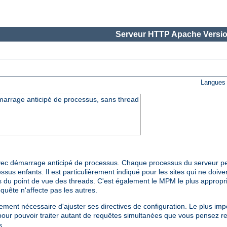
Serveur HTTP Apache Versio
Langues 
arrage anticipé de processus, sans thread
ec démarrage anticipé de processus. Chaque processus du serveur pe
ssus enfants. Il est particulièrement indiqué pour les sites qui ne doiven
 du point de vue des threads. C'est également le MPM le plus approprié 
uête n'affecte pas les autres.
ment nécessaire d'ajuster ses directives de configuration. Le plus impor
pour pouvoir traiter autant de requêtes simultanées que vous pensez re
s.