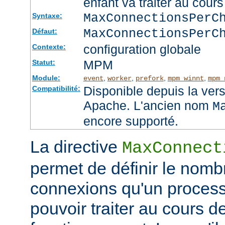
enfant va traiter au cou
MaxConnectionsPer
Syntaxe:
MaxConnectionsPerC
Défaut:
configuration globale
Contexte:
MPM
Statut:
Module:
,
,
,
,
event
worker
prefork
mpm_winnt
mpm_
Disponible depuis la ver
Compatibilité:
Apache. L'ancien nom
M
encore supporté.
La directive
MaxConnect
permet de définir le no
connexions qu'un process
pouvoir traiter au cours d