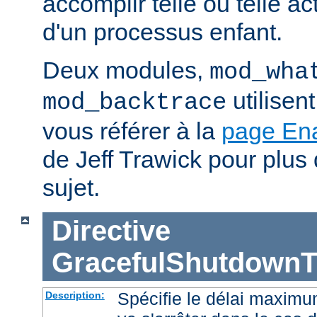
accomplir telle ou telle ac
d'un processus enfant.
Deux modules,
mod_wha
utilisen
mod_backtrace
vous référer à la
page En
de Jeff Trawick pour plus 
sujet.
Directive
GracefulShutdownT
Spécifie le délai maximu
Description: