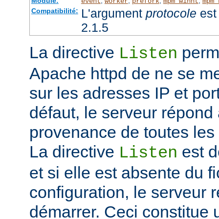
Module:
,
,
,
,
event
worker
prefork
mpm_winnt
mpm_
L'argument
protocole
est 
Compatibilité:
2.1.5
La directive
perme
Listen
Apache httpd de ne se met
sur les adresses IP et port
défaut, le serveur répond
provenance de toutes les 
La directive
est d
Listen
et si elle est absente du f
configuration, le serveur 
démarrer. Ceci constitue