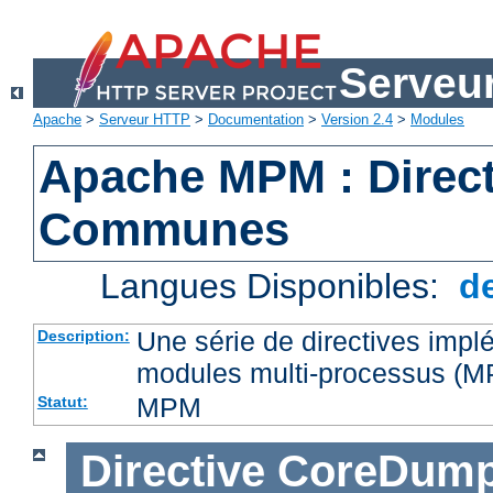
Serveu
Apache
>
Serveur HTTP
>
Documentation
>
Version 2.4
>
Modules
Apache MPM : Direct
Communes
Langues Disponibles:
d
Une série de directives impl
Description:
modules multi-processus (
MPM
Statut:
Directive
CoreDump