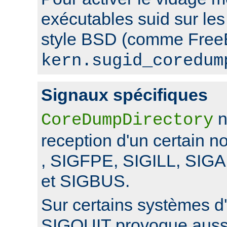
exécutables suid sur le
style BSD (comme FreeB
kern.sugid_coredum
Signaux spécifiques
n
CoreDumpDirectory
reception d'un certain 
, SIGFPE, SIGILL, SI
et SIGBUS.
Sur certains systèmes d'
SIGQUIT provoque auss