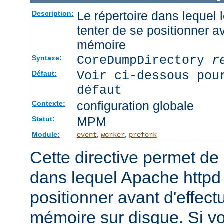
Le répertoire dans lequel
Description:
tenter de se positionner a
mémoire
CoreDumpDirectory
r
Syntaxe:
Voir ci-dessous pou
Défaut:
défaut
configuration globale
Contexte:
MPM
Statut:
Module:
,
,
event
worker
prefork
Cette directive permet de d
dans lequel Apache httpd 
positionner avant d'effect
mémoire sur disque. Si v