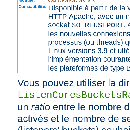
Module:
,
,
event
worker
prefork
Disponible à partir de la
Compatibilité:
HTTP Apache, avec un no
socket
,
SO_REUSEPORT
les nouvelles connexions
processus (ou threads) qu
Linux versions 3.9 et ult
l'implémentation couran
les plateformes de type 
Vous pouvez utiliser la di
ListenCoresBucketsR
un
ratio
entre le nombre 
activés et le nombre de 
(listeners' buckets) souhai