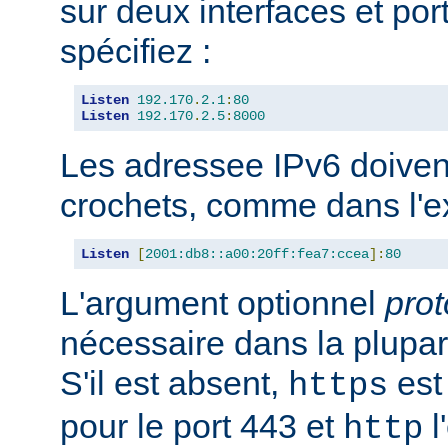
sur deux interfaces et port
spécifiez :
Listen
192.170
.
2.1
:
80
Listen
192.170
.
2.5
:
8000
Les adressee IPv6 doiven
crochets, comme dans l'e
Listen
[
2001:db8::a00:20ff:fea7:ccea
]:
80
L'argument optionnel
prot
nécessaire dans la plupar
S'il est absent,
est 
https
pour le port 443 et
l
http