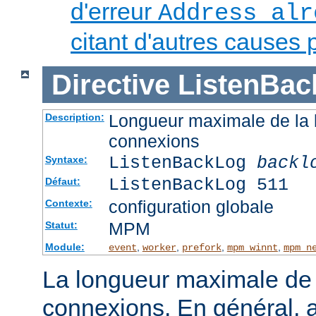
d'erreur
Address alr
citant d'autres causes 
Directive
ListenBac
Longueur maximale de la l
Description:
connexions
ListenBackLog
backl
Syntaxe:
ListenBackLog 511
Défaut:
configuration globale
Contexte:
MPM
Statut:
Module:
,
,
,
,
event
worker
prefork
mpm_winnt
mpm_n
La longueur maximale de l
connexions. En général, 