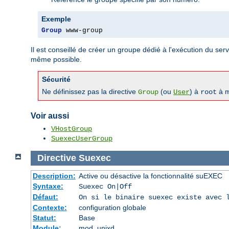
Exemple
Group
 www-group
Il est conseillé de créer un groupe dédié à l'exécution du serve
même possible.
Sécurité
Ne définissez pas la directive
(ou
) à
à m
Group
User
root
Voir aussi
VHostGroup
SuexecUserGroup
Directive
Suexec
Description:
Active ou désactive la fonctionnalité suEXEC
Syntaxe:
Suexec On|Off
Défaut:
On si le binaire suexec existe avec 
Contexte:
configuration globale
Statut:
Base
Module:
mod_unixd