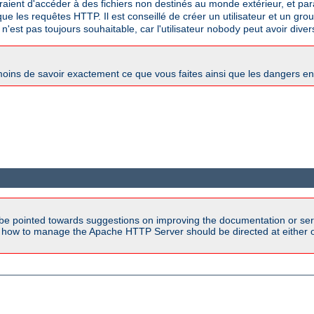
traient d'accéder à des fichiers non destinés au monde extérieur, et paral
e les requêtes HTTP. Il est conseillé de créer un utilisateur et un gro
 n'est pas toujours souhaitable, car l'utilisateur
peut avoir diver
nobody
oins de savoir exactement ce que vous faites ainsi que les dangers e
be pointed towards suggestions on improving the documentation or ser
n how to manage the Apache HTTP Server should be directed at either ou