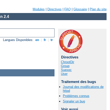
Modules
|
Directives
|
FAQ
|
Glossaire
|
Plan du site
n 2.4
Langues Disponibles:
en
|
fr
|
tr
Directives
ChrootDir
Group
Suexec
User
Traitement des bugs
Journal des modifications de
httpd
Problèmes connus
Signaler un bug
Voir aussi