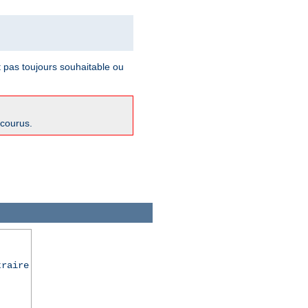
t pas toujours souhaitable ou
ncourus.
traire