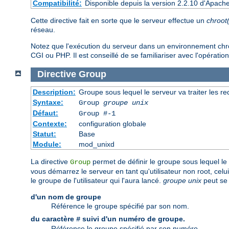
Compatibilité:
Disponible depuis la version 2.2.10 d'Apach
Cette directive fait en sorte que le serveur effectue un
chroot
réseau.
Notez que l'exécution du serveur dans un environnement chroot 
CGI ou PHP. Il est conseillé de se familiariser avec l'opération
Directive
Group
Description:
Groupe sous lequel le serveur va traiter les r
Syntaxe:
Group
groupe unix
Défaut:
Group #-1
Contexte:
configuration globale
Statut:
Base
Module:
mod_unixd
La directive
permet de définir le groupe sous lequel le s
Group
vous démarrez le serveur en tant qu'utilisateur non root, cel
le groupe de l'utilisateur qui l'aura lancé.
groupe unix
peut se 
d'un nom de groupe
Référence le groupe spécifié par son nom.
du caractère
suivi d'un numéro de groupe.
#
Référence le groupe spécifié par son numéro.