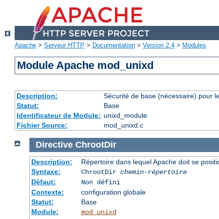
Apache
>
Serveur HTTP
>
Documentation
>
Version 2.4
>
Modules
Module Apache mod_unixd
Description:
Sécurité de base (nécessaire) pour le
Statut:
Base
Identificateur de Module:
unixd_module
Fichier Source:
mod_unixd.c
Directive
ChrootDir
Description:
Répertoire dans lequel Apache doit se posit
Syntaxe:
ChrootDir
chemin-répertoire
Défaut:
Non défini
Contexte:
configuration globale
Statut:
Base
Module:
mod_unixd