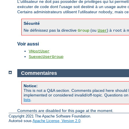
L'utilisateur ne doit pas posséder de privilèges qui lui permet
exécuter de code dont l'usage soit destiné à un usage autre qu
Certains administrateurs utilisent l'utilisateur
, mais ce
nobody
Sécurité
Ne définissez pas la directive
(ou
) à
à m
Group
User
root
Voir aussi
VHostUser
SuexecUserGroup
Commentaires
Notice:
This is not a Q&A section. Comments placed here should 
implemented or considered invalid/off-topic. Questions o
lists
.
Comments are disabled for this page at the moment.
Copyright 2021 The Apache Software Foundation.
Autorisé sous
Apache License, Version 2.0
.