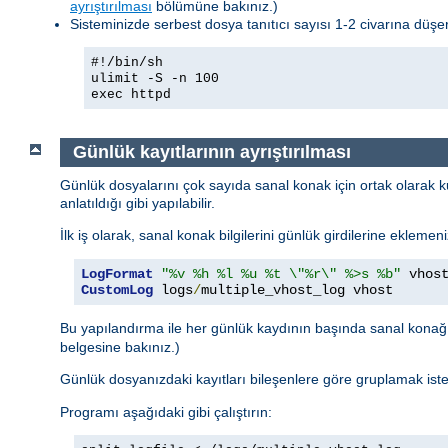
ayrıştırılması
bölümüne bakınız.)
Sisteminizde serbest dosya tanıtıcı sayısı 1-2 civarına düşerse
#!/bin/sh
ulimit -S -n 100
exec httpd
Günlük kayıtlarının ayrıştırılması
Günlük dosyalarını çok sayıda sanal konak için ortak olarak ku
anlatıldığı gibi yapılabilir.
İlk iş olarak, sanal konak bilgilerini günlük girdilerine eklemen
LogFormat
"%v %h %l %u %t \"%r\" %>s %b"
CustomLog
 logs
/
multiple_vhost_log vhost
Bu yapılandırma ile her günlük kaydının başında sanal kona
belgesine bakınız.)
Günlük dosyanızdaki kayıtları bileşenlere göre gruplamak ist
Programı aşağıdaki gibi çalıştırın: