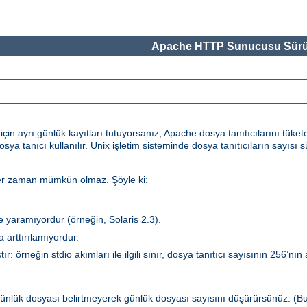
Apache HTTP Sunucusu Sürü
in ayrı günlük kayıtları tutuyorsanız, Apache dosya tanıtıcılarını tükete
dosya tanıcı kullanılır. Unix işletim sisteminde dosya tanıtıcıların sayıs
 her zaman mümkün olmaz. Şöyle ki:
şe yaramıyordur (örneğin, Solaris 2.3).
 arttırılamıyordur.
ır: örneğin stdio akımları ile ilgili sınır, dosya tanıtıcı sayısının 256’nın
ünlük dosyası belirtmeyerek günlük dosyası sayısını düşürürsünüz. (B