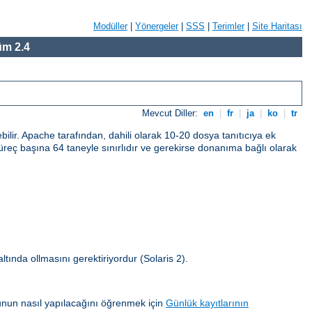
Modüller
|
Yönergeler
|
SSS
|
Terimler
|
Site Haritası
m 2.4
Mevcut Diller:
en
|
fr
|
ja
|
ko
|
tr
bilir. Apache tarafından, dahili olarak 10-20 dosya tanıtıcıya ek
ı süreç başına 64 taneyle sınırlıdır ve gerekirse donanıma bağlı olarak
 altında ollmasını gerektiriyordur (Solaris 2).
unun nasıl yapılacağını öğrenmek için
Günlük kayıtlarının