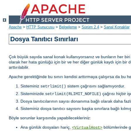
Apache
>
HTTP Sunucusu
>
Belgeleme
>
Sürüm 2.4
>
Sanal Konaklar
Dosya Tanıtıcı Sınırları
Çok büyük sayıda sanal konak kullanıyorsanız ve bunların her biri iç
olarak her hata günlüğü için bir ve her diğer günlük kaydı için bir 
arttırılabilir.
Apache gerektiğinde bu sınırı kendisi arttırmaya çalışırsa da bu
Sisteminiz
sistem çağrısını sağlamıyordur.
setrlimit()
Sisteminizde
çağrısı hiçbir i
setrlimit(RLIMIT_NOFILE)
Dosya tanıtıcılarının sayısı donanıma bağlı olarak daha fazla
Sisteminiz dosya tanıtıcı sayısını başka sınırlara bağlı kılmışt
Böyle sorunlar karşısında yapabilecekleriniz:
Ana günlük dosyaları hariç,
bölümlerinde g
<VirtualHost>