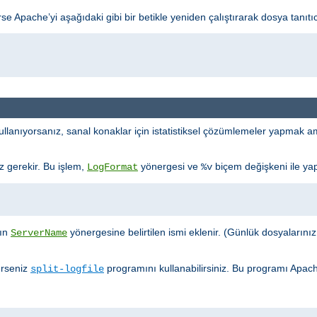
 Apache’yi aşağıdaki gibi bir betikle yeniden çalıştırarak dosya tanıtıcı s
llanıyorsanız, sanal konaklar için istatistiksel çözümlemeler yapmak ama
iz gerekir. Bu işlem,
yönergesi ve
biçem değişkeni ile yapı
LogFormat
%v
ğın
yönergesine belirtilen ismi eklenir. (Günlük dosyalarınızın k
ServerName
erseniz
programını kullanabilirsiniz. Bu programı Apac
split-logfile