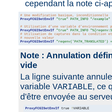
cependant la note ci-a
# Une modification basique, inconditionnelle
ProxyFCGISetEnvIf
"true"
PATH_INFO
"/example"
# Utilisation d'une variable d'environnement 
ProxyFCGISetEnvIf
"true"
PATH_INFO
"%{reqenv:
# Utilisation de captures dans la condition e
# nouvelle valeur
ProxyFCGISetEnvIf
"reqenv('PATH_TRANSLATED') 
Note : Annulation défin
vide
La ligne suivante annule 
variable
, ce 
VARIABLE
d'être envoyée au serve
ProxyFCGISetEnvIf
 true 
!
VARIABLE