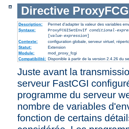
Directive
ProxyFCGI
Description:
Permet d'adapter la valeur des variables e
Syntaxe:
ProxyFCGISetEnvIf
conditional-expre
[
value-expression
]
Contexte:
configuration globale, serveur virtuel, répert
Statut:
Extension
Module:
mod_proxy_fcgi
Compatibilité:
Disponible à partir de la version 2.4.26 du
Juste avant la transmissi
serveur FastCGI configuré
programme du serveur web
nombre de variables d'en
fonction de certains détai