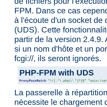
de fichiers pour l'exécu
FPM. Dans ce cas cepen
à l'écoute d'un socket de
(UDS). Cette fonctionnalit
partir de la version 2.4.9.
si un nom d'hôte et un por
fcgi://, ils seront ignorés.
PHP-FPM with UDS
ProxyPassMatch
"^/(.*\.php(/.*)?)$"
"unix:/va
La passerelle à répartitio
nécessite le chargement