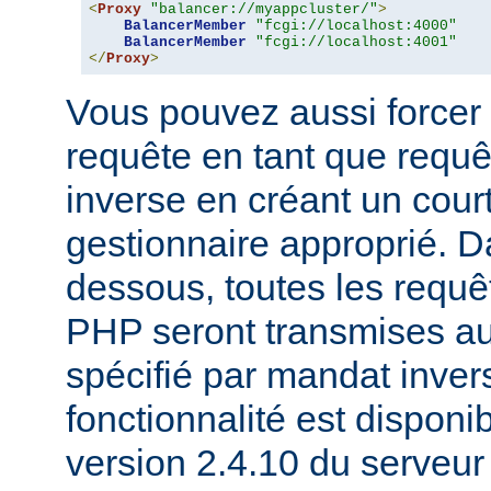
<
Proxy
"balancer://myappcluster/"
>
BalancerMember
"fcgi://localhost:4000"
BalancerMember
"fcgi://localhost:4001"
</
Proxy
>
Vous pouvez aussi forcer 
requête en tant que requ
inverse en créant un court
gestionnaire approprié. D
dessous, toutes les requê
PHP seront transmises a
spécifié par mandat inver
fonctionnalité est disponib
version 2.4.10 du serveu