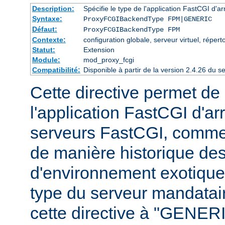
Description:
Spécifie le type de l'application FastCGI d'ar
Syntaxe:
ProxyFCGIBackendType FPM|GENERIC
Défaut:
ProxyFCGIBackendType FPM
Contexte:
configuration globale, serveur virtuel, répert
Statut:
Extension
Module:
mod_proxy_fcgi
Compatibilité:
Disponible à partir de la version 2.4.26 du
Cette directive permet de 
l'application FastCGI d'ar
serveurs FastCGI, comme
de manière historique des
d'environnement exotiques 
type du serveur mandataire
cette directive à "GENERI