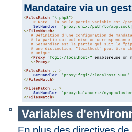
Mandataire via un gest
<
FilesMatch
"\.php$"
>
# Note : la seule partie variable est /pa
SetHandler
"proxy:unix:/path/to/app.sock
</
FilesMatch
>
# Définition d'une configuration de mandat
# La partie qui est mise en correspondance
# SetHandler est la partie qui suit le "pi
# une distinction, "localhost" peut être c
# unique.
<
Proxy
"fcgi://localhost/"
 enablereuse
=
on 
</
Proxy
>
<
FilesMatch
...>
SetHandler
"proxy:fcgi://localhost:9000"
</
FilesMatch
>
<
FilesMatch
...>
SetHandler
"proxy:balancer://myappcluste
</
FilesMatch
>
Variables d'enviro
En plus des directives de 