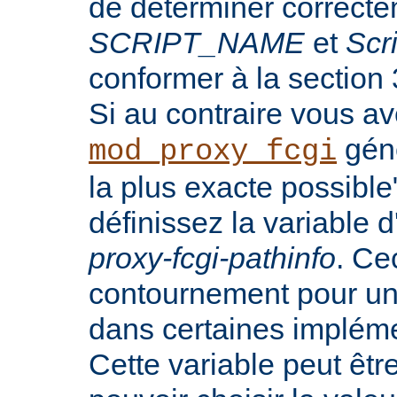
de déterminer correct
SCRIPT_NAME
et
Scr
conformer à la section
Si au contraire vous a
génè
mod_proxy_fcgi
la plus exacte possibl
définissez la variable
proxy-fcgi-pathinfo
. Ce
contournement pour u
dans certaines implém
Cette variable peut êtr