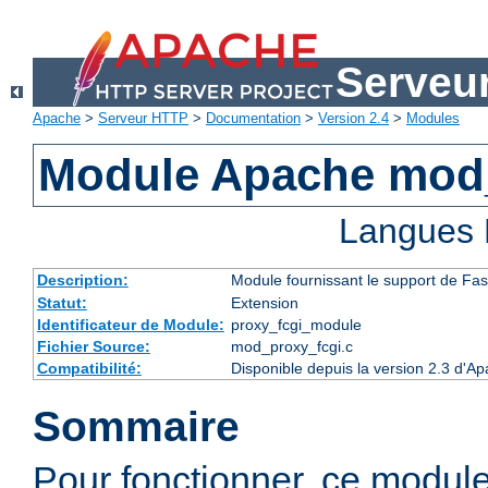
Serveu
Apache
>
Serveur HTTP
>
Documentation
>
Version 2.4
>
Modules
Module Apache mod
Langues 
Description:
Module fournissant le support de Fa
Statut:
Extension
Identificateur de Module:
proxy_fcgi_module
Fichier Source:
mod_proxy_fcgi.c
Compatibilité:
Disponible depuis la version 2.3 d'A
Sommaire
Pour fonctionner, ce modul