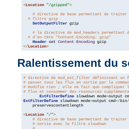
<
Location
"/gzipped"
>
# directive de base permettant de traiter
# filtre gzip
SetOutputFilter
 gzip

# la directive de mod_headers permettant 
# d'en-tête "Content-Encoding: gzip"
Header
 set 
Content
-
Encoding
</
Location
>
Ralentissement du s
# directive de mod_ext_filter définissant un 
# passer tous les flux en sortie par la comma
# modifie rien ; elle ne fait que compliquer 
# flux et consommer des ressources supplément
ExtFilterDefine
 slowdown mode
=
output c
ExtFilterDefine
 slowdown mode
=
output cmd
=/
bin
    preservescontentlength

<
Location
"/"
>
# directive de base permettant de traiter
# sortie avec le filtre slowdown
#