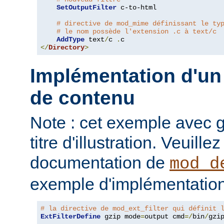
SetOutputFilter
 c-to-html

# directive de mod_mime définissant le ty
# le nom possède l'extension .c à text/c
AddType
 text
/
c 
.
</
Directory
>
Implémentation d'un 
de contenu
Note : cet exemple avec gz
titre d'illustration. Veuille
documentation de
mod_d
exemple d'implémentation
# la directive de mod_ext_filter qui définit 
ExtFilterDefine
 gzip mode
=
output cmd
=/
bin
/
gzip