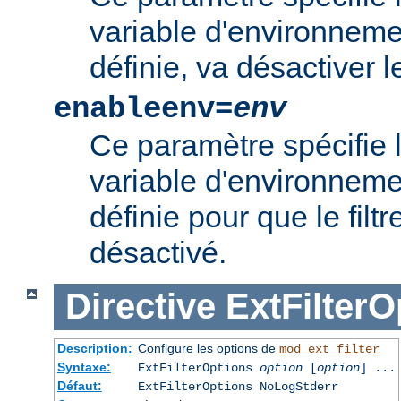
variable d'environnement
définie, va désactiver le 
enableenv=
env
Ce paramètre spécifie 
variable d'environnemen
définie pour que le filtr
désactivé.
Directive
ExtFilterO
Description:
Configure les options de
mod_ext_filter
Syntaxe:
ExtFilterOptions
option
[
option
] ...
Défaut:
ExtFilterOptions NoLogStderr