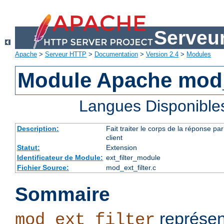
Serveu
Apache
>
Serveur HTTP
>
Documentation
>
Version 2.4
>
Modules
Module Apache mod_e
Langues Disponible
Description:
Fait traiter le corps de la réponse 
client
Statut:
Extension
Identificateur de Module:
ext_filter_module
Fichier Source:
mod_ext_filter.c
Sommaire
représen
mod_ext_filter