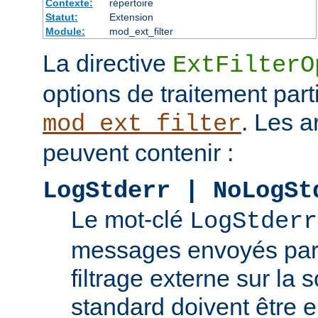
Contexte:
répertoire
Statut:
Extension
Module:
mod_ext_filter
La directive
ExtFilterO
options de traitement part
. Les 
mod_ext_filter
peuvent contenir :
LogStderr | NoLogSt
Le mot-clé
LogStderr
messages envoyés par
filtrage externe sur la s
standard doivent être e