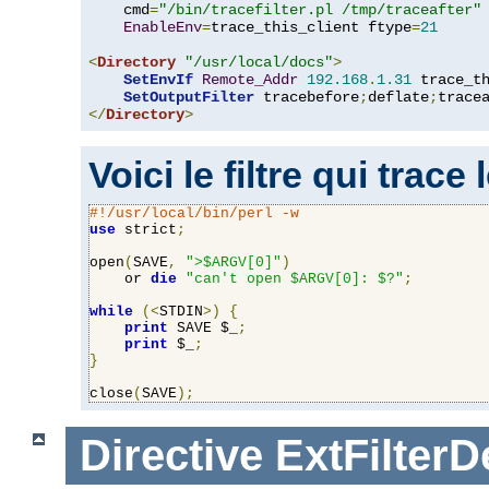
    cmd
=
"/bin/tracefilter.pl /tmp/traceafter"
 
EnableEnv
=
trace_this_client ftype
=
21
<
Directory
"/usr/local/docs"
>
SetEnvIf
Remote_Addr
192.168
.
1.31
 trace_th
SetOutputFilter
 tracebefore
;
deflate
;
</
Directory
>
Voici le filtre qui trace
#!/usr/local/bin/perl -w
use
 strict
;
open
(
SAVE
,
">$ARGV[0]"
)
    or 
die
"can't open $ARGV[0]: $?"
;
while
(<
STDIN
>)
{
print
 SAVE $_
;
print
 $_
;
}
close
(
SAVE
);
Directive
ExtFilterD