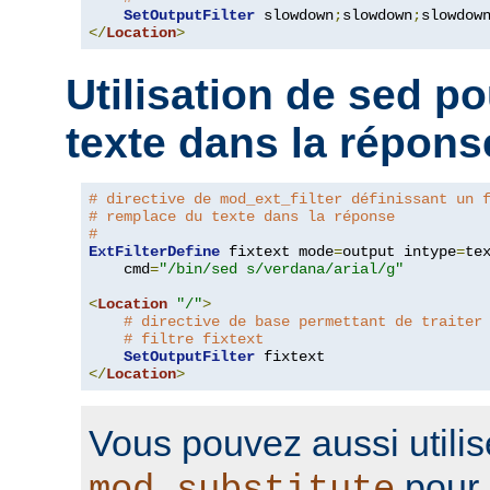
SetOutputFilter
 slowdown
;
slowdown
;
</
Location
>
Utilisation de sed p
texte dans la répons
# directive de mod_ext_filter définissant un 
# remplace du texte dans la réponse
#
ExtFilterDefine
 fixtext mode
=
output intype
=
te
    cmd
=
"/bin/sed s/verdana/arial/g"
<
Location
"/"
>
# directive de base permettant de traiter
# filtre fixtext
SetOutputFilter
</
Location
>
Vous pouvez aussi utilis
pour 