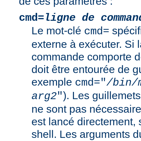
de ces paramètres :
cmd=
ligne de comman
Le mot-clé
spéci
cmd=
externe à exécuter. Si l
commande comporte de
doit être entourée de g
exemple
cmd="
/bin/
). Les guillemets
arg2
"
ne sont pas nécessair
est lancé directement, 
shell. Les arguments 