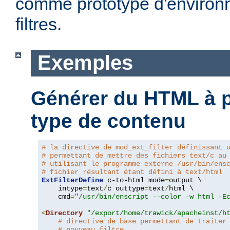
comme prototype d'environ
filtres.
Exemples
Générer du HTML à pa
type de contenu
# la directive de mod_ext_filter définissant 
# permettant de mettre des fichiers text/c au
# utilisant le programme externe /usr/bin/ens
# fichier résultant étant défini à text/html
ExtFilterDefine
 c-to-html mode
=
output \

    intype
=
text
/
c outtype
=
text
/
html \

    cmd
=
"/usr/bin/enscript --color -w html -E
<
Directory
"/export/home/trawick/apacheinst/h
# directive de base permettant de traiter
# nouveau filtre