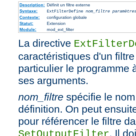
Description:
Définit un filtre externe
Syntaxe:
ExtFilterDefine
nom_filtre
paramètre
Contexte:
configuration globale
Statut:
Extension
Module:
mod_ext_filter
La directive
ExtFilterD
caractéristiques d'un filtr
particulier le programme 
ses arguments.
nom_filtre
spécifie le nom 
définition. On peut ensuit
pour référencer le filtre d
. Il d
SetOutputFilter