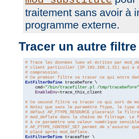
mod_substitute
traitement sans avoir à 
programme externe.
Tracer un autre filtre
# Trace les données lues et écrites par mod_d
# client particulier (IP 192.168.1.31) qui a 
# compression.
# Ce premier filtre va tracer ce qui entre da
ExtFilterDefine
 tracebefore \

    cmd
=
"/bin/tracefilter.pl /tmp/tracebefore
EnableEnv
=
trace_this_client

# Ce second filtre va tracer ce qui sort de m
# Notez que sans le paramètre ftype, le type 
# défaut AP_FTYPE_RESOURCE placerait le filtr
# mod_deflate dans la chaîne de filtrage. Le 
# à ce paramètre une valeur numérique sensibl
# AP_FTYPE_CONTENT_SET permet de s'assurer qu
# placé après mod_deflate.
ExtFilterDefine
 traceafter \
