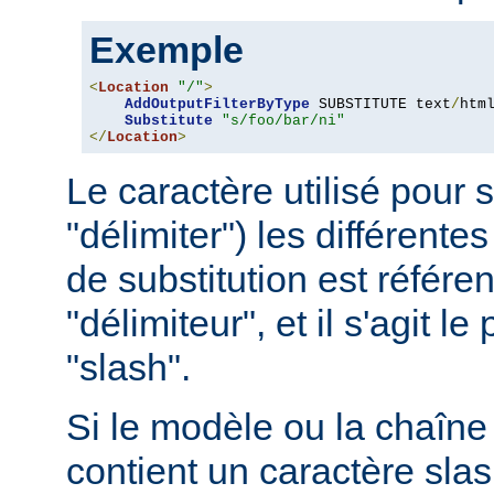
Exemple
<
Location
"/"
>
AddOutputFilterByType
 SUBSTITUTE text
/
html
Substitute
"s/foo/bar/ni"
</
Location
>
Le caractère utilisé pour 
"délimiter") les différentes
de substitution est référ
"délimiteur", et il s'agit l
"slash".
Si le modèle ou la chaîne 
contient un caractère slash 