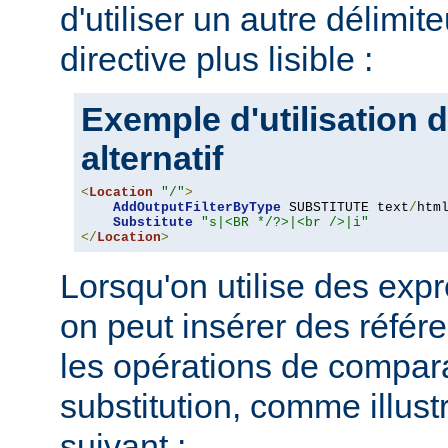
d'utiliser un autre délimit
directive plus lisible :
Exemple d'utilisation d
alternatif
<
Location
"/"
>
AddOutputFilterByType
 SUBSTITUTE text
/
html
Substitute
"s|<BR */?>|<br />|i"
</
Location
>
Lorsqu'on utilise des expr
on peut insérer des référ
les opérations de compar
substitution, comme illus
suivant :