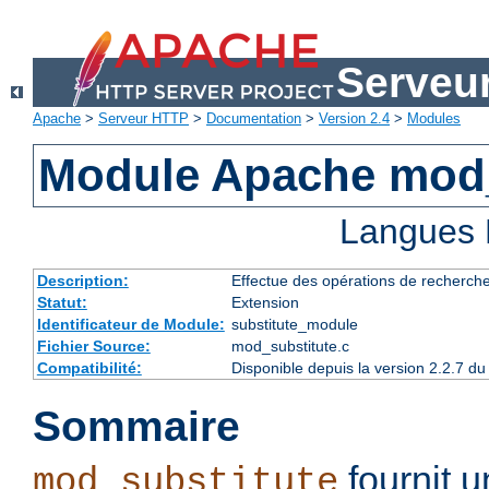
Serveu
Apache
>
Serveur HTTP
>
Documentation
>
Version 2.4
>
Modules
Module Apache mod_
Langues 
Description:
Effectue des opérations de recherch
Statut:
Extension
Identificateur de Module:
substitute_module
Fichier Source:
mod_substitute.c
Compatibilité:
Disponible depuis la version 2.2.7 
Sommaire
fournit 
mod_substitute