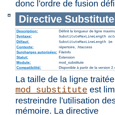
donc l'ordre de fusion défi
Directive
Substitut
Description:
Définit la longueur de ligne maxim
Syntaxe:
SubstituteMaxLineLength
oct
Défaut:
SubstituteMaxLineLength 1m
Contexte:
répertoire, .htaccess
Surcharges autorisées:
FileInfo
Statut:
Extension
Module:
mod_substitute
Compatibilité:
Disponible à partir de la version
La taille de la ligne traité
est lim
mod_substitute
restreindre l'utilisation d
mémoire. La directive