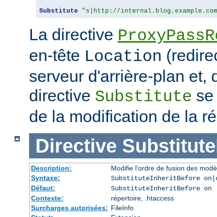
Substitute
"s|http://internal.blog.example.co
La directive
ProxyPassR
en-tête
(redire
Location
serveur d'arrière-plan et,
directive
se 
Substitute
de la modification de la
Directive
Substitute
Description:
Modifie l'ordre de fusion des modè
Syntaxe:
SubstituteInheritBefore on|
Défaut:
SubstituteInheritBefore on
Contexte:
répertoire, .htaccess
Surcharges autorisées:
FileInfo