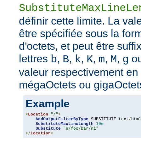
SubstituteMaxLineLe
définir cette limite. La val
être spécifiée sous la fo
d'octets, et peut être suff
lettres
,
,
,
,
,
,
o
b
B
k
K
m
M
g
valeur respectivement en o
mégaOctets ou gigaOctet
Example
<
Location
"/"
>
AddOutputFilterByType
 SUBSTITUTE text
/
html
SubstituteMaxLineLength
10m
Substitute
"s/foo/bar/ni"
</
Location
>