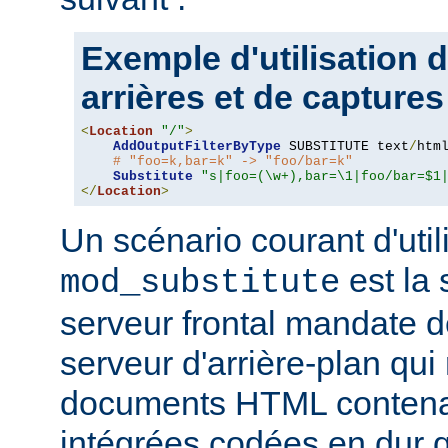
Exemple d'utilisation 
arrières et de captures
<
Location
"/"
>
AddOutputFilterByType
 SUBSTITUTE text
/
html
# "foo=k,bar=k" -> "foo/bar=k"
Substitute
"s|foo=(\w+),bar=\1|foo/bar=$1
</
Location
>
Un scénario courant d'util
est la 
mod_substitute
serveur frontal mandate 
serveur d'arrière-plan qui
documents HTML conten
intégrées codées en dur q