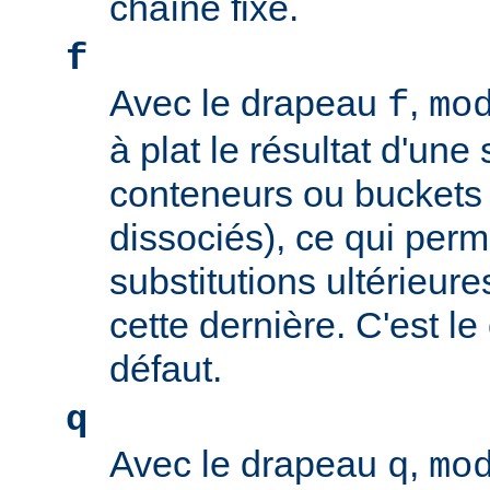
chaîne fixe.
f
Avec le drapeau
,
f
mo
à plat le résultat d'une 
conteneurs ou buckets
dissociés), ce qui perm
substitutions ultérieure
cette dernière. C'est l
défaut.
q
Avec le drapeau
,
q
mo