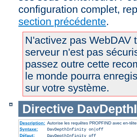
configuration complet, re
section précédente
.
N'activez pas WebDAV t
serveur n'est pas sécuri
passez outre cette reco
le monde pourra enregist
sur votre système.
Directive
DavDepthIn
Description:
Autorise les requêtes PROPFIND avec en-tête D
Syntaxe:
DavDepthInfinity on|off
Défaut:
DavDepthInfinity off