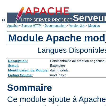
Serveu
Apache
>
Serveur HTTP
>
Documentation
>
Version 2.4
>
Modules
Module Apache mod
Langues Disponible
Description:
Fonctionnalité de création et gestion
Statut:
Extension
Identificateur de Module:
dav_module
Fichier Source:
mod_dav.c
Sommaire
Ce module ajoute à Apache 