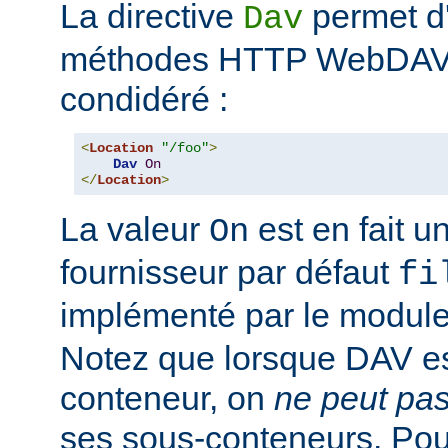
La directive
permet d'
Dav
méthodes HTTP WebDAV p
condidéré :
<
Location
"/foo"
>
Dav
On
</
Location
>
La valeur
est en fait un
On
fournisseur par défaut
fi
implémenté par le modul
Notez que lorsque DAV es
conteneur, on
ne peut pa
ses sous-conteneurs. Po