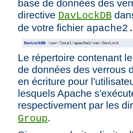
base de données des ver
directive
dans
DavLockDB
de votre fichier
apache2
DavLockDB
/
usr
/
local
/
apache2
/
var
/
DavLock
Le répertoire contenant le
de données des verrous do
en écriture pour l'utilisat
lesquels Apache s'exécute
respectivement par les di
.
Group