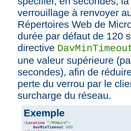
spécifier, en secondes, l
verrouillage à renvoyer au
Répertoires Web de Micro
durée par défaut de 120 s
directive
DavMinTimeou
une valeur supérieure (p
secondes), afin de réduire
perte du verrou par le clie
surcharge du réseau.
Exemple
<
Location
"/MSWord"
>
DavMinTimeout
600