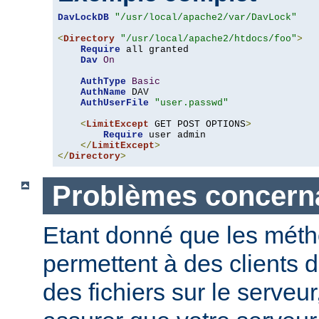
DavLockDB
"/usr/local/apache2/var/DavLock"
<
Directory
"/usr/local/apache2/htdocs/foo"
>
Require
 all granted

Dav
On
AuthType
Basic
AuthName
 DAV

AuthUserFile
"user.passwd"
<
LimitExcept
 GET POST OPTIONS
>
Require
 user admin

</
LimitExcept
>
</
Directory
>
Problèmes concerna
Etant donné que les mét
permettent à des clients 
des fichiers sur le serveu