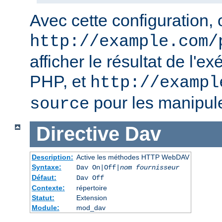
Avec cette configuration, o
http://example.com/
afficher le résultat de l'e
PHP, et
http://exampl
pour les manipul
source
Directive
Dav
Description:
Active les méthodes HTTP WebDAV
Syntaxe:
Dav On|Off|
nom fournisseur
Défaut:
Dav Off
Contexte:
répertoire
Statut:
Extension
Module:
mod_dav