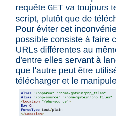
requête
va toujours t
GET
script, plutôt que de télé
Pour éviter cet inconvéni
possible consiste à faire
URLs différentes au même
d'entre elles servant à lanc
que l'autre peut être utili
télécharger et le manipul
Alias
"/phparea"
"/home/gstein/php_files"
Alias
"/php-source"
"/home/gstein/php_files"
<
Location
"/php-source"
>
Dav
On
ForceType
 text
/
</
Location
>