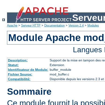
Serveu
Apache
>
Serveur HTTP
>
Documentation
>
Version 2.4
>
Modules
Module Apache mod
Langues 
Description:
Support de la mise en tampon des r
Statut:
Extension
Identificateur de Module:
buffer_module
Fichier Source:
mod_buffer.c
Compatibilité:
Disponible depuis les versions 2.3 e
Sommaire
Ce module fournit la possibi