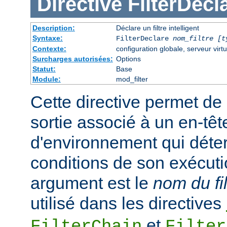
Directive
FilterDecl
Description:
Déclare un filtre intelligent
Syntaxe:
FilterDeclare
nom_filtre
[t
Contexte:
configuration globale, serveur virtu
Surcharges autorisées:
Options
Statut:
Base
Module:
mod_filter
Cette directive permet de 
sortie associé à un en-têt
d'environnement qui déte
conditions de son exécuti
argument est le
nom du fil
utilisé dans les directives
et
FilterChain
Filter