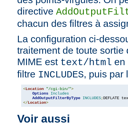
directive
AddOutputFil
chacun des filtres à assig
La configuration ci-desso
traitement de toute sortie 
MIME est
en 
text/html
filtre
, puis par l
INCLUDES
<
Location
"/cgi-bin/"
>
Options
Includes
AddOutputFilterByType
INCLUDES
;
DEFLATE te
</
Location
>
Voir aussi