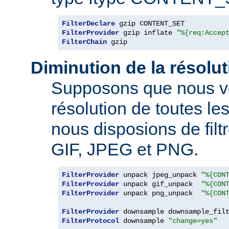
FilterDeclare
FilterProvider
 gzip inflate 
"%{req:Accep
FilterChain
 gzip
Diminution de la résolu
Supposons que nous vo
résolution de toutes l
nous disposions de filt
GIF, JPEG et PNG.
FilterProvider
 unpack jpeg_unpack 
"%{CON
FilterProvider
 unpack gif_unpack  
"%{CON
FilterProvider
 unpack png_unpack  
"%{CON
FilterProvider
 downsample downsample_fil
FilterProtocol
 downsample 
"change=yes"