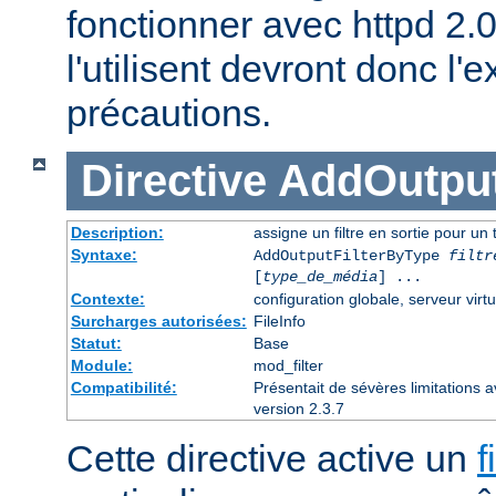
fonctionner avec httpd 2.
l'utilisent devront donc l
précautions.
Directive
AddOutput
Description:
assigne un filtre en sortie pour un
Syntaxe:
AddOutputFilterByType
filtr
[
type_de_média
] ...
Contexte:
configuration globale, serveur virtu
Surcharges autorisées:
FileInfo
Statut:
Base
Module:
mod_filter
Compatibilité:
Présentait de sévères limitations 
version 2.3.7
Cette directive active un
f