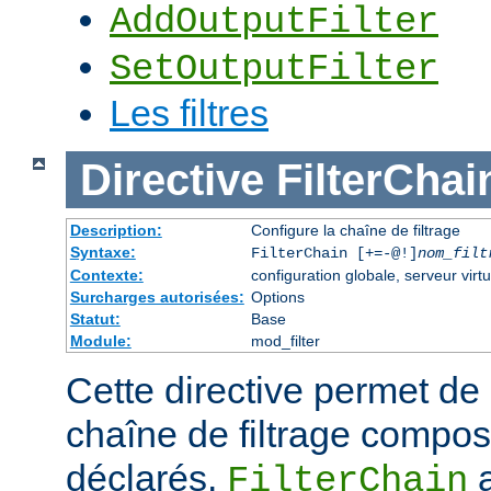
AddOutputFilter
SetOutputFilter
Les filtres
Directive
FilterChai
Description:
Configure la chaîne de filtrage
Syntaxe:
FilterChain [+=-@!]
nom_filt
Contexte:
configuration globale, serveur virtu
Surcharges autorisées:
Options
Statut:
Base
Module:
mod_filter
Cette directive permet de
chaîne de filtrage composé
déclarés.
a
FilterChain