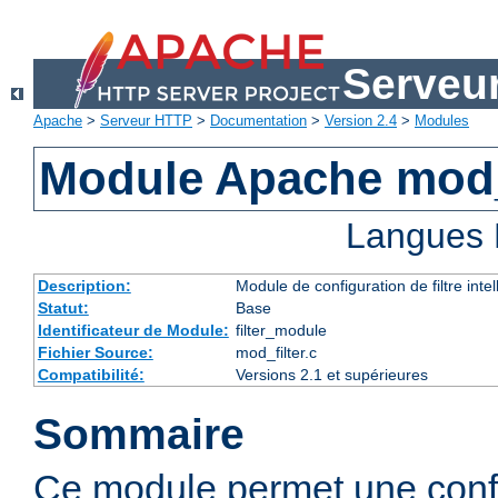
Serveu
Apache
>
Serveur HTTP
>
Documentation
>
Version 2.4
>
Modules
Module Apache mod_
Langues 
Description:
Module de configuration de filtre inte
Statut:
Base
Identificateur de Module:
filter_module
Fichier Source:
mod_filter.c
Compatibilité:
Versions 2.1 et supérieures
Sommaire
Ce module permet une config