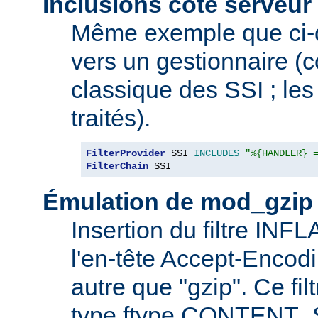
Inclusions côté serveur 
Même exemple que ci-
vers un gestionnaire 
classique des SSI ; les 
traités).
FilterProvider
 SSI 
INCLUDES
"%{HANDLER} 
FilterChain
 SSI
Émulation de mod_gzip
Insertion du filtre INF
l'en-tête Accept-Encod
autre que "gzip". Ce fil
type ftype CONTENT_