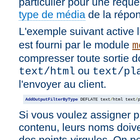
particulier pour une requê
type de média
de la répo
L'exemple suivant active le
est fourni par le module
m
compresser toute sortie d
ou
text/html
text/pl
l'envoyer au client.
AddOutputFilterByType
 DEFLATE text
/
html text
/
Si vous voulez assigner pl
contenu, leurs noms doive
des points-virgules. On pe