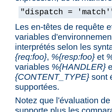
"dispatch = 'match'
Les en-têtes de requête e
variables d'environnemen
interprétés selon les syn
{req:foo}
,
%{resp:foo}
et
%
variables
%{HANDLER}
e
{CONTENT_TYPE}
sont 
supportées.
Notez que l'évaluation de
supporte plus les compar