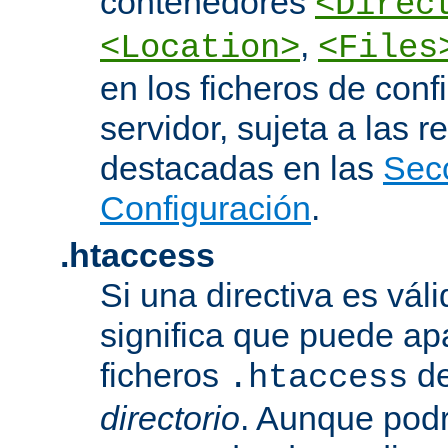
contenedores
<Direc
,
<Location>
<Files
en los ficheros de conf
servidor, sujeta a las r
destacadas en las
Sec
Configuración
.
.htaccess
Si una directiva es vál
significa que puede ap
ficheros
d
.htaccess
directorio
. Aunque podr