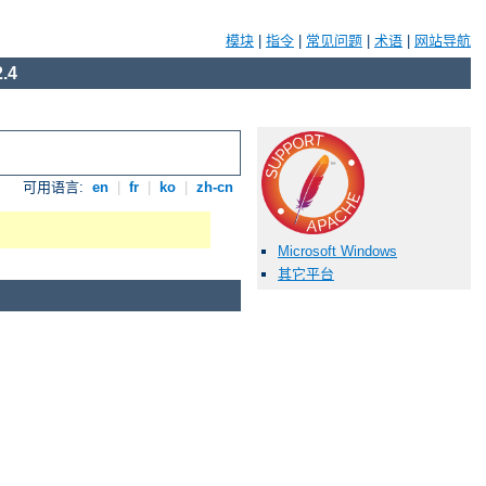
模块
|
指令
|
常见问题
|
术语
|
网站导航
.4
可用语言:
en
|
fr
|
ko
|
zh-cn
Microsoft Windows
其它平台