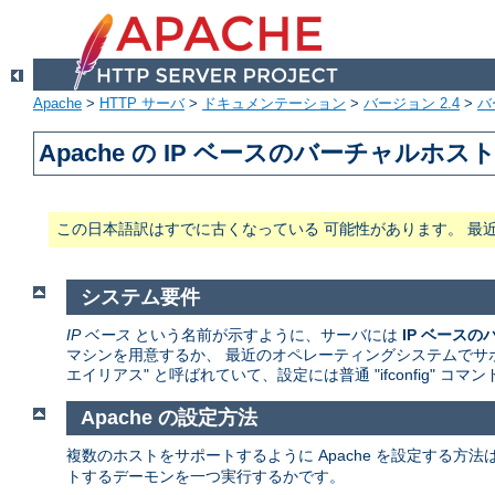
Apache
>
HTTP サーバ
>
ドキュメンテーション
>
バージョン 2.4
>
バ
Apache の IP ベースのバーチャルホ
この日本語訳はすでに古くなっている 可能性があります。 最
システム要件
IP ベース
という名前が示すように、サーバには
IP ベース
マシンを用意するか、 最近のオペレーティングシステムでサポ
エイリアス" と呼ばれていて、設定には普通 "ifconfig" コ
Apache の設定方法
複数のホストをサポートするように Apache を設定する方
トするデーモンを一つ実行するかです。