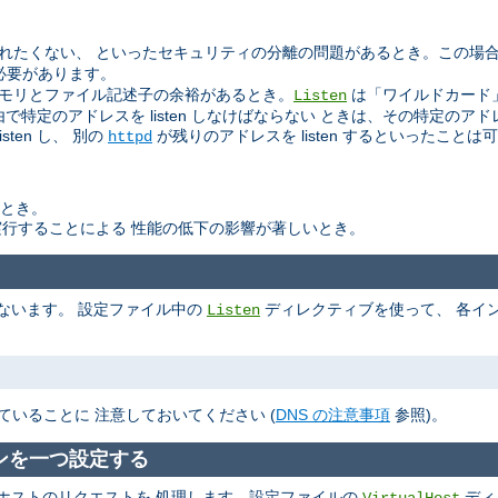
読まれたくない、 といったセキュリティの分離の問題があるとき。この場
必要があります。
けの メモリとファイル記述子の余裕があるとき。
は「ワイルドカード
Listen
由で特定のアドレスを listen しなけばならない ときは、その特定のアドレ
isten し、 別の
が残りのアドレスを listen するといったことは
httpd
いとき。
行することによる 性能の低下の影響が著しいとき。
ないます。 設定ファイル中の
ディレクティブを使って、 各イン
Listen
ていることに 注意しておいてください (
DNS の注意事項
参照)。
ンを一つ設定する
ホストのリクエストを 処理します。設定ファイルの
ディ
VirtualHost