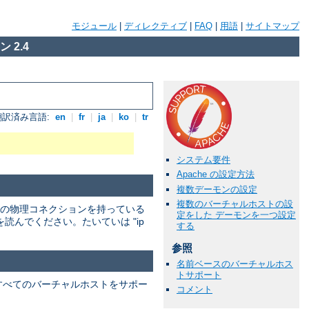
モジュール
|
ディレクティブ
|
FAQ
|
用語
|
サイトマップ
 2.4
翻訳済み言語:
en
|
fr
|
ja
|
ko
|
tr
システム要件
Apache の設定方法
複数デーモンの設定
複数のバーチャルホストの設
の物理コネクションを持っている
定をした デーモンを一つ設定
んでください。たいていは "ip
する
参照
名前ベースのバーチャルホス
トサポート
すべてのバーチャルホストをサポー
コメント