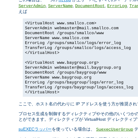
,
,
,
,
ServerAdmin
ServerName
DocumentRoot
ErrorLog
Tra
えば
<VirtualHost www.smallco.com>
ServerAdmin webmaster@mail.smallco.com
DocumentRoot /groups/smallco/www
ServerName www.smallco.com
ErrorLog /groups/smallco/logs/error_log
TransferLog /groups/smallco/logs/access_log
</VirtualHost>
<VirtualHost www.baygroup.org>
ServerAdmin webmaster@mail.baygroup.org
DocumentRoot /groups/baygroup/www
ServerName www.baygroup.org
ErrorLog /groups/baygroup/logs/error_log
TransferLog /groups/baygroup/logs/access_log
</VirtualHost>
ここで、ホスト名の代わりに IP アドレスを使う方が推奨され
プロセス生成を制御するディレクティブやその他のいくつかの
とができます。ディレクティブが VirtualHost ディレク
suEXECラッパー
を使っている場合は、
デ
SuexecUserGroup