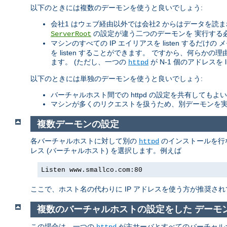
以下のときには複数のデーモンを使うと良いでしょう:
会社1 はウェブ経由以外では会社2 からはデータを
の設定が違う二つのデーモンを 実行する
ServerRoot
マシンのすべての IP エイリアスを listen するだ
を listen することができます。 ですから、何らかの理
ます。 (ただし、一つの
が N-1 個のアドレスを l
httpd
以下のときには単独のデーモンを使うと良いでしょう:
バーチャルホスト間での httpd の設定を共有してもよ
マシンが多くのリクエストを扱うため、別デーモンを実
複数デーモンの設定
各バーチャルホストに対して別の
のインストールを行
httpd
レス (バーチャルホスト) を選択します。例えば
Listen www.smallco.com:80
ここで、ホスト名の代わりに IP アドレスを使う方が推奨され
複数のバーチャルホストの設定をした デーモ
この場合は、一つの
が主サーバとすべてのバーチャル
httpd