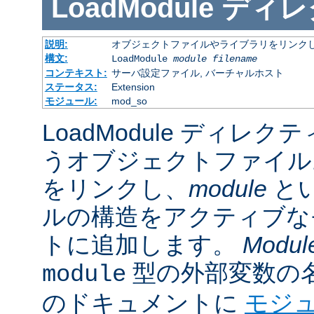
LoadModule
ディレ
説明:
オブジェクトファイルやライブラリをリンクし
構文:
LoadModule
module filename
コンテキスト:
サーバ設定ファイル, バーチャルホスト
ステータス:
Extension
モジュール:
mod_so
LoadModule ディレク
うオブジェクトファイル
をリンクし、
module
と
ルの構造をアクティブな
トに追加します。
Modul
型の外部変数の
module
のドキュメントに
モジ