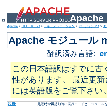
Apach
Apache
>
HTTP サーバ
>
ドキュメンテーション
>
バージョン 2.4
>
モ
Apache モジュール m
翻訳済み言語:
e
この日本語訳はすでに古
性があります。 最近更
には英語版をご覧下さい
説明:
起動時や再起動時に実行コードとモジュール