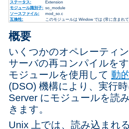
ステータス:
Extension
モジュール識別子:
so_module
ソースファイル:
mod_so.c
互換性:
このモジュールは Window では (常に含まれて
概要
いくつかのオペレーティ
サーバの再コンパイルをす
モジュールを使用して
動
(DSO) 機構により、実行時に 
Server にモジュールを
きます。
Unix 上では、読み込ま