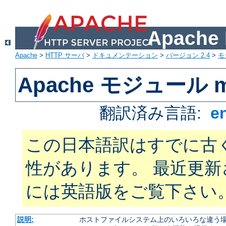
Apach
Apache
>
HTTP サーバ
>
ドキュメンテーション
>
バージョン 2.4
>
モ
Apache モジュール mo
翻訳済み言語:
e
この日本語訳はすでに古
性があります。 最近更
には英語版をご覧下さい
説明:
ホストファイルシステム上のいろいろな違う場