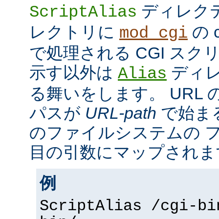
ディレク
ScriptAlias
レクトリに
の c
mod_cgi
で処理される CGI ス
示す以外は
ディレ
Alias
る舞いをします。 URL の
パスが
URL-path
で始ま
のファイルシステムの 
目の引数にマップされま
例
ScriptAlias /cgi-bi