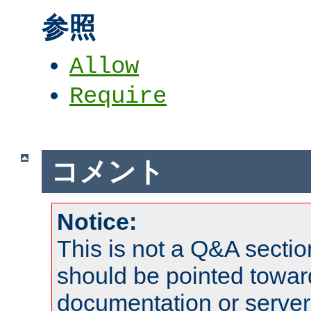
参照
Allow
Require
コメント
Notice:
This is not a Q&A sect
should be pointed towar
documentation or serve