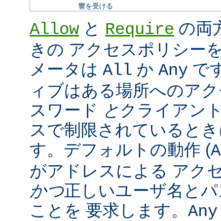
響を受ける
と
の両
Allow
Require
きの アクセスポリシー
メータは
か
で
All
Any
ィブはある場所へのアク
スワード
と
クライアン
スで制限されているとき
す。デフォルトの動作 (
A
がアドレスによる アク
かつ
正しいユーザ名とパ
ことを 要求します。
Any