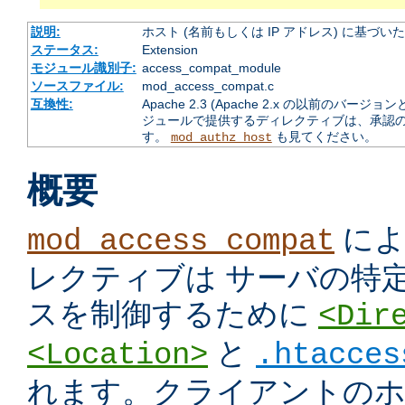
説明:
ホスト (名前もしくは IP アドレス) に基づ
ステータス:
Extension
モジュール識別子:
access_compat_module
ソースファイル:
mod_access_compat.c
互換性:
Apache 2.3 (Apache 2.x の以前の
ジュールで提供するディレクティブは、承認
す。
も見てください。
mod_authz_host
概要
によ
mod_access_compat
レクティブは サーバの特
スを制御するために
<Dir
と
<Location>
.htacces
れます。クライアントのホス