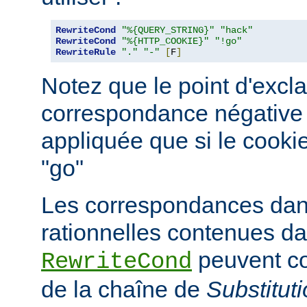
RewriteCond
"%{QUERY_STRING}"
"hack"
RewriteCond
"%{HTTP_COOKIE}"
"!go"
RewriteRule
"."
"-"
[
F
]
Notez que le point d'excl
correspondance négative ; 
appliquée que si le cooki
"go"
Les correspondances dan
rationnelles contenues da
peuvent co
RewriteCond
de la chaîne de
Substitut