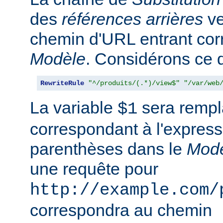
des
références arrières
ve
chemin d'URL entrant co
Modèle
. Considérons ce qu
RewriteRule
"^/produits/(.*)/view$"
"/var/web
La variable
sera rempla
$1
correspondant à l'express
parenthèses dans le
Mod
une requête pour
http://example.com/
correspondra au chemin