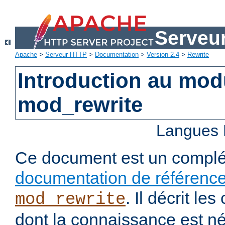
Serveu
Apache
>
Serveur HTTP
>
Documentation
>
Version 2.4
>
Rewrite
Introduction au mo
mod_rewrite
Langues 
Ce document est un complé
documentation de référenc
. Il décrit l
mod_rewrite
dont la connaissance est n