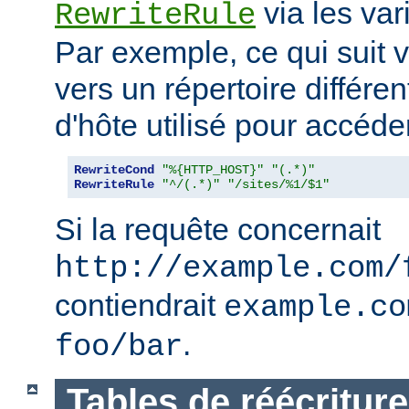
via les va
RewriteRule
Par exemple, ce qui suit v
vers un répertoire différe
d'hôte utilisé pour accéder
RewriteCond
"%{HTTP_HOST}"
"(.*)"
RewriteRule
"^/(.*)"
"/sites/%1/$1"
Si la requête concernait
http://example.com/
contiendrait
example.co
.
foo/bar
Tables de réécriture