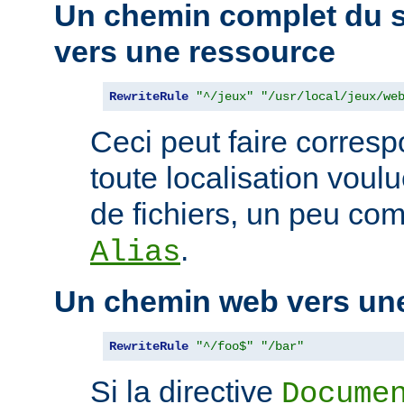
Un chemin complet du s
vers une ressource
RewriteRule
"^/jeux"
"/usr/local/jeux/we
Ceci peut faire corres
toute localisation voul
de fichiers, un peu com
.
Alias
Un chemin web vers un
RewriteRule
"^/foo$"
"/bar"
Si la directive
Docume