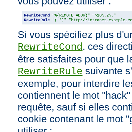
vous pouvez utiliser :
RewriteCond
"%{REMOTE_ADDR}"
"^10\.2\."
RewriteRule
"(.*)"
"http://intranet.example.c
Si vous spécifiez plus d'u
, ces direc
RewriteCond
être satisfaites pour que l
suivante s
RewriteRule
exemple, pour interdire le
contiennent le mot "hack"
requête, sauf si elles con
cookie contenant le mot 
utiliser :