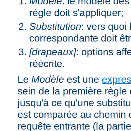
Modèle
: le modèle des
règle doit s'appliquer;
Substitution
: vers quoi
correspondante doit êt
[drapeaux]
: options aff
réécrite.
Le
Modèle
est une
expres
sein de la première règle 
jusqu'à ce qu'une substitu
est comparée au chemin d
requête entrante (la parti