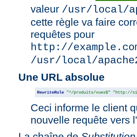
valeur
/usr/local/a
cette règle va faire co
requêtes pour
http://example.co
/usr/local/apache
Une URL absolue
RewriteRule
"^/produits/vues$"
"http://s
Ceci informe le client qu
nouvelle requête vers l
La chaîne de
Substitution