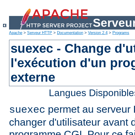
Serveu
Apache
>
Serveur HTTP
>
Documentation
>
Version 2.4
>
Programs
suexec - Change d'ut
l'exécution d'un pr
externe
Langues Disponible
permet au serveur
suexec
changer d'utilisateur avant 
programme CGI. Pour ce faire