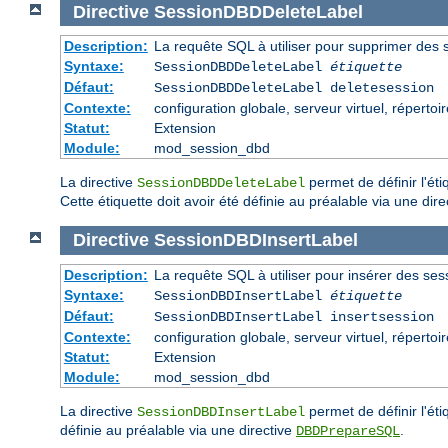
Directive
SessionDBDDeleteLabel
Description:
La requête SQL à utiliser pour supprimer des
Syntaxe:
SessionDBDDeleteLabel
étiquette
Défaut:
SessionDBDDeleteLabel deletesession
Contexte:
configuration globale, serveur virtuel, répertoi
Statut:
Extension
Module:
mod_session_dbd
La directive
permet de définir l'ét
SessionDBDDeleteLabel
Cette étiquette doit avoir été définie au préalable via une dir
Directive
SessionDBDInsertLabel
Description:
La requête SQL à utiliser pour insérer des se
Syntaxe:
SessionDBDInsertLabel
étiquette
Défaut:
SessionDBDInsertLabel insertsession
Contexte:
configuration globale, serveur virtuel, répertoi
Statut:
Extension
Module:
mod_session_dbd
La directive
permet de définir l'éti
SessionDBDInsertLabel
définie au préalable via une directive
.
DBDPrepareSQL