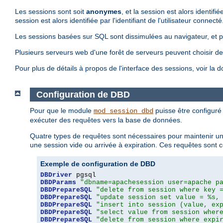
Les sessions sont soit
anonymes
, et la session est alors identi
session est alors identifiée par l'identifiant de l'utilisateur connecté
Les sessions basées sur SQL sont dissimulées au navigateur, et per
Plusieurs serveurs web d'une forêt de serveurs peuvent choisir de
Pour plus de détails à propos de l'interface des sessions, voir l
Configuration de DBD
Pour que le module
puisse être configuré 
mod_session_dbd
exécuter des requêtes vers la base de données.
Quatre types de requêtes sont nécessaires pour maintenir une
une session vide ou arrivée à expiration. Ces requêtes sont
Exemple de configuration de DBD
DBDriver
DBDParams
"dbname=apachesession user=apache p
DBDPrepareSQL
"delete from session where key 
DBDPrepareSQL
"update session set value = %s,
DBDPrepareSQL
"insert into session (value, ex
DBDPrepareSQL
"select value from session wher
DBDPrepareSQL
"delete from session where expi