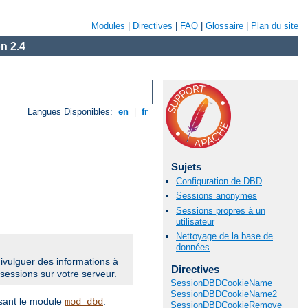
Modules
|
Directives
|
FAQ
|
Glossaire
|
Plan du site
n 2.4
Langues Disponibles:
en
|
fr
Sujets
Configuration de DBD
Sessions anonymes
Sessions propres à un
utilisateur
Nettoyage de la base de
données
divulguer des informations à
Directives
 sessions sur votre serveur.
SessionDBDCookieName
SessionDBDCookieName2
isant le module
.
mod_dbd
SessionDBDCookieRemove