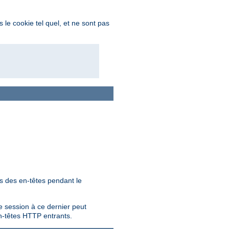
 le cookie tel quel, et ne sont pas
és des en-têtes pendant le
e session à ce dernier peut
 en-têtes HTTP entrants.