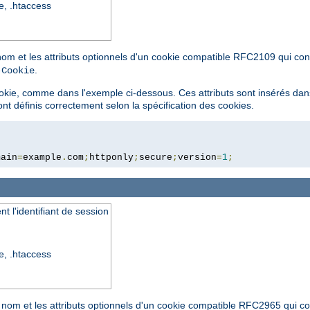
re, .htaccess
om et les attributs optionnels d'un cookie compatible RFC2109 qui conti
.
-Cookie
cookie, comme dans l'exemple ci-dessous. Ces attributs sont insérés dans
nt définis correctement selon la spécification des cookies.
main
=
example
.
com
;
httponly
;
secure
;
version
=
1
;
t l'identifiant de session
re, .htaccess
 nom et les attributs optionnels d'un cookie compatible RFC2965 qui cont