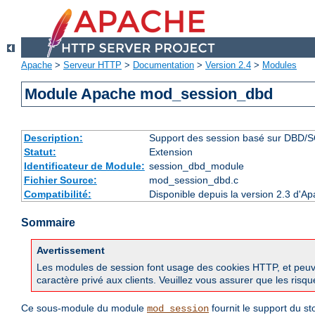
Apache
>
Serveur HTTP
>
Documentation
>
Version 2.4
>
Modules
Module Apache mod_session_dbd
Description:
Support des session basé sur DBD/
Statut:
Extension
Identificateur de Module:
session_dbd_module
Fichier Source:
mod_session_dbd.c
Compatibilité:
Disponible depuis la version 2.3 d'A
Sommaire
Avertissement
Les modules de session font usage des cookies HTTP, et peuvent
caractère privé aux clients. Veuillez vous assurer que les risq
Ce sous-module du module
fournit le support du s
mod_session