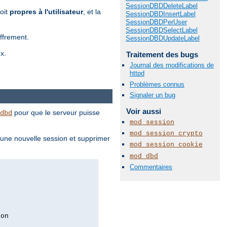
SessionDBDDeleteLabel
soit
propres à l'utilisateur
, et la
SessionDBDInsertLabel
SessionDBDPerUser
SessionDBDSelectLabel
iffrement.
SessionDBDUpdateLabel
x.
Traitement des bugs
Journal des modifications de
httpd
Problèmes connus
Signaler un bug
Voir aussi
pour que le serveur puisse
dbd
mod_session
mod_session_crypto
 une nouvelle session et supprimer
mod_session_cookie
mod_dbd
Commentaires