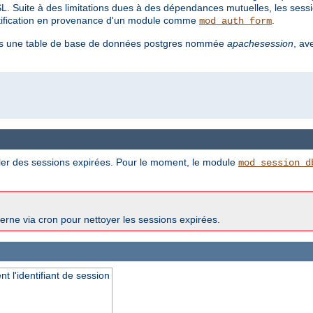
SL. Suite à des limitations dues à des dépendances mutuelles, les sessi
entification en provenance d'un module comme
.
mod_auth_form
 dans une table de base de données postgres nommée
apachesession
, av
er des sessions expirées. Pour le moment, le module
mod_session_d
erne via cron pour nettoyer les sessions expirées.
t l'identifiant de session