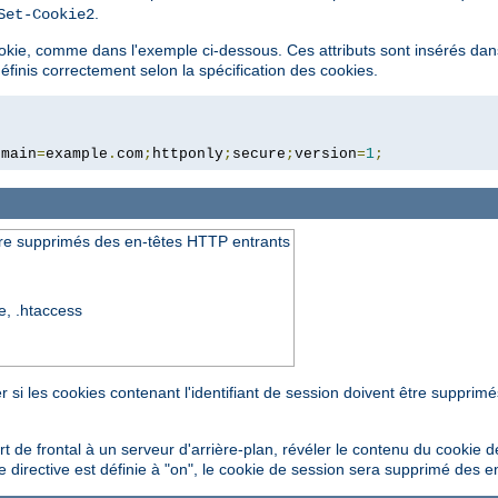
.
Set-Cookie2
cookie, comme dans l'exemple ci-dessous. Ces attributs sont insérés dans
éfinis correctement selon la spécification des cookies.
omain
=
example
.
com
;
httponly
;
secure
;
version
=
1
;
tre supprimés des en-têtes HTTP entrants
re, .htaccess
si les cookies contenant l'identifiant de session doivent être supprim
 de frontal à un serveur d'arrière-plan, révéler le contenu du cookie d
cette directive est définie à "on", le cookie de session sera supprimé des