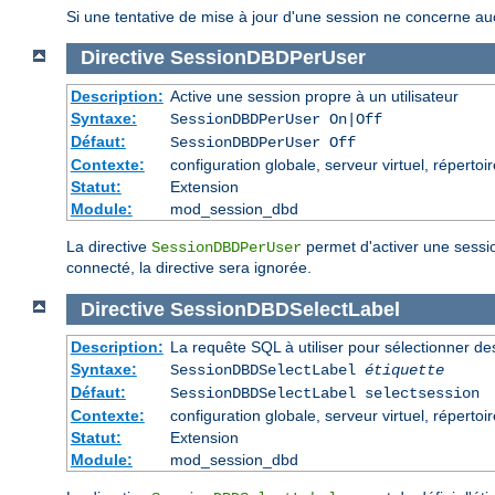
Si une tentative de mise à jour d'une session ne concerne auc
Directive
SessionDBDPerUser
Description:
Active une session propre à un utilisateur
Syntaxe:
SessionDBDPerUser On|Off
Défaut:
SessionDBDPerUser Off
Contexte:
configuration globale, serveur virtuel, répertoi
Statut:
Extension
Module:
mod_session_dbd
La directive
permet d'activer une session 
SessionDBDPerUser
connecté, la directive sera ignorée.
Directive
SessionDBDSelectLabel
Description:
La requête SQL à utiliser pour sélectionner d
Syntaxe:
SessionDBDSelectLabel
étiquette
Défaut:
SessionDBDSelectLabel selectsession
Contexte:
configuration globale, serveur virtuel, répertoi
Statut:
Extension
Module:
mod_session_dbd