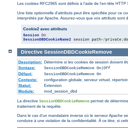
Les cookies RFC2965 sont définis à l'aide de l'en-tête HTTP
Une liste optionnelle d'attributs peut être spécifiée pour ce 
interprétés par Apache. Assurez-vous que vos attributs sont d
Cookie2 avec attributs
Session
On
SessionDBDCookieName2
 session path
=/
private
;
d
Directive
SessionDBDCookieRemove
Description:
Détermine si les cookies de session doivent ê
Syntaxe:
SessionDBDCookieRemove On|Off
Défaut:
SessionDBDCookieRemove On
Contexte:
configuration globale, serveur virtuel, répertoi
Statut:
Extension
Module:
mod_session_dbd
La directive
permet de déterminer 
SessionDBDCookieRemove
traitement de la requête.
Dans le cas d'un mandataire inverse où le serveur Apache sert
conduire à une violation de la confidentialité. À ce titre, si 