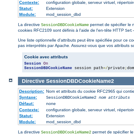
Contexte:
configuration globale, serveur virtuel, répertoi
Statut:
Extension
Module:
mod_session_dbd
La directive
permet de spécifier le n
SessionDBDCookieName
cookies RFC2109 sont définis à l'aide de l'en-tête HTTP
Set
Une liste optionnelle d'attributs peut être spécifiée pour ce 
pas interprétés par Apache. Assurez-vous que vos attributs so
Cookie avec attributs
Session
On
SessionDBDCookieName
 session path
=/
private
;
do
Directive
SessionDBDCookieName2
Description:
Nom et attributs du cookie RFC2965 qui contien
Syntaxe:
SessionDBDCookieName2
nom
attributs
Défaut:
none
Contexte:
configuration globale, serveur virtuel, répertoi
Statut:
Extension
Module:
mod_session_dbd
La directive
permet de spécifier le
SessionDBDCookieName2