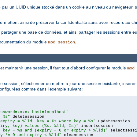
fiée par un UUID unique stocké dans un cookie au niveau du navigateur, 
.
mettent ainsi de préserver la confidentialité sans avoir recours au ch
 partager une base de données, et ainsi partager les sessions entre eu
a documentation du module
.
mod_session
et maintenir une session, il faut tout d'abord configurer le module
mod_
 session, sélectionner ou mettre à jour une session existante, insérer
 configurées comme dans l'exemple suivant :
assword=xxxxx host=localhost"
= %s"
 expiry = %lld, key = %s where key = %s"
piry, key) values (%s, %lld, %s)"
e key = %s and (expiry = 0 or expiry > %lld)"
ry != 0 and expiry < %lld"
 cleansession