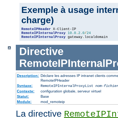
Exemple à usage intern
charge)
RemoteIPHeader
RemoteIPInternalProxy
10.0
.
2.0
/
24
RemoteIPInternalProxy
 gateway
.
localdomain
Directive
RemoteIPInternalPr
Description:
Déclare les adresses IP intranet clients comm
RemoteIPHeader
Syntaxe:
RemoteIPInternalProxyList
nom-fichie
Contexte:
configuration globale, serveur virtuel
Statut:
Base
Module:
mod_remoteip
La directive
RemoteIPIn