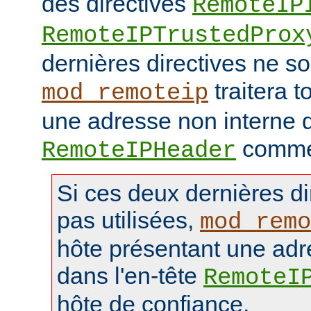
des directives
RemoteIP
RemoteIPTrustedProx
dernières directives ne so
traitera t
mod_remoteip
une adresse non interne d
comme 
RemoteIPHeader
Si ces deux dernières di
pas utilisées,
mod_remo
hôte présentant une adr
dans l'en-tête
RemoteI
hôte de confiance.