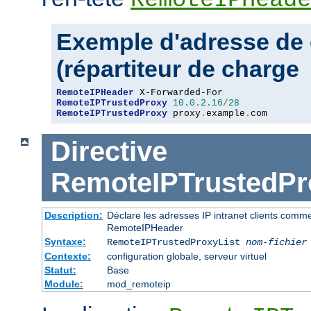
Exemple d'adresse de 
(répartiteur de charge
RemoteIPHeader
RemoteIPTrustedProxy
10.0
.
2.16
/
28
RemoteIPTrustedProxy
 proxy
.
example
.
com
Directive
RemoteIPTrustedPr
Description:
Déclare les adresses IP intranet clients comm
RemoteIPHeader
Syntaxe:
RemoteIPTrustedProxyList
nom-fichier
Contexte:
configuration globale, serveur virtuel
Statut:
Base
Module:
mod_remoteip