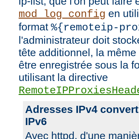
ip-list, que l'on peut faire
en util
mod_log_config
format
%{remoteip-pro
l'administrateur doit stoc
tête additionnel, la même
être enregistrée sous la f
utilisant la directive
RemoteIPProxiesHead
Adresses IPv4 convert
IPv6
Avec httpd, d'une manièr