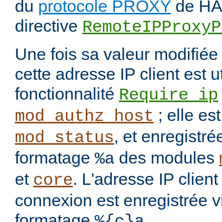
du
protocole PROXY
de HAP
directive
RemoteIPProxyP
Une fois sa valeur modifié
cette adresse IP client est u
fonctionnalité
Require ip
; elle es
mod_authz_host
, et enregistré
mod_status
formatage
des modules
%a
et
. L'adresse IP clien
core
connexion est enregistrée v
formatage
.
%{c}a