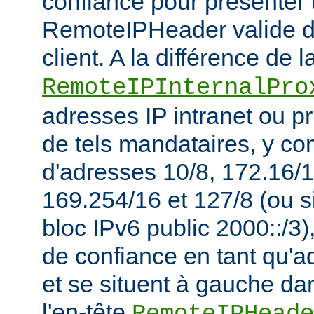
confiance pour présenter 
RemoteIPHeader valide de
client. A la différence de l
RemoteIPInternalPro
adresses IP intranet ou p
de tels mandataires, y co
d'adresses 10/8, 172.16/1
169.254/16 et 127/8 (ou s
bloc IPv6 public 2000::/3)
de confiance en tant qu'a
et se situent à gauche da
l'en-tête
RemoteIPHeade