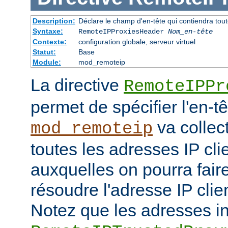
Description:
Déclare le champ d'en-tête qui contiendra tout
Syntaxe:
RemoteIPProxiesHeader
Nom_en-tête
Contexte:
configuration globale, serveur virtuel
Statut:
Base
Module:
mod_remoteip
La directive
RemoteIPPr
permet de spécifier l'en-t
va collect
mod_remoteip
toutes les adresses IP cli
auxquelles on pourra fair
résoudre l'adresse IP clie
Notez que les adresses i