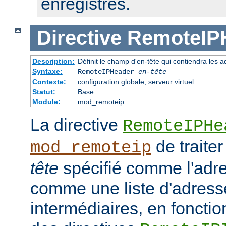
enregistrés.
Directive
RemoteIP
Description:
Définit le champ d'en-tête qui contiendra les a
Syntaxe:
RemoteIPHeader
en-tête
Contexte:
configuration globale, serveur virtuel
Statut:
Base
Module:
mod_remoteip
La directive
RemoteIPHe
de traiter
mod_remoteip
tête
spécifié comme l'adre
comme une liste d'adresse
intermédiaires, en fonctio