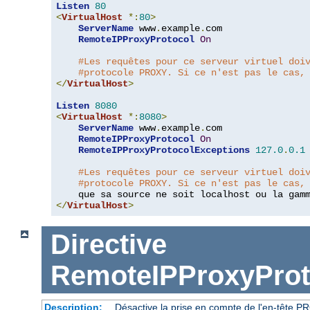
Listen
80
<
VirtualHost
*:
80
>
ServerName
 www
.
example
.
com

RemoteIPProxyProtocol
On
#Les requêtes pour ce serveur virtuel doi
#protocole PROXY. Si ce n'est pas le cas,
</
VirtualHost
>
Listen
8080
<
VirtualHost
*:
8080
>
ServerName
 www
.
example
.
com

RemoteIPProxyProtocol
On
RemoteIPProxyProtocolExceptions
127.0
.
0.1
#Les requêtes pour ce serveur virtuel doi
#protocole PROXY. Si ce n'est pas le cas,
    que sa source ne soit localhost ou la gam
</
VirtualHost
>
Directive
RemoteIPProxyProt
Description:
Désactive la prise en compte de l'en-tête P