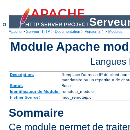
Serveu
Apache
>
Serveur HTTP
>
Documentation
>
Version 2.4
>
Modules
Module Apache mod
Langues 
Description:
Remplace l'adresse IP du client pour 
mandataire ou un répartiteur de charg
Statut:
Base
Identificateur de Module:
remoteip_module
Fichier Source:
mod_remoteip.c
Sommaire
Ce module permet de traiter l