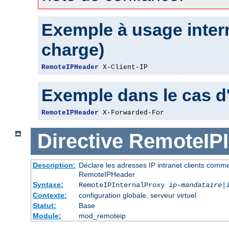
Exemple à usage intern
charge)
RemoteIPHeader
 X-Client-IP
Exemple dans le cas d
RemoteIPHeader
 X-Forwarded-For
Directive
RemoteIPI
Description:
Déclare les adresses IP intranet clients comm
RemoteIPHeader
Syntaxe:
RemoteIPInternalProxy
ip-mandataire
|
Contexte:
configuration globale, serveur virtuel
Statut:
Base
Module:
mod_remoteip