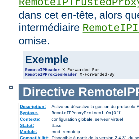
RemoteIPTrustedProx
dans cet en-tête, alors q
intermédiaire
RemoteIPI
omise.
Exemple
RemoteIPHeader
RemoteIPProxiesHeader
 X-Forwarded-By
Directive
RemoteIPP
Description:
Active ou désactive la gestion du protocol
Syntaxe:
RemoteIPProxyProtocol On|Off
Contexte:
configuration globale, serveur virtuel
Statut:
Base
Module:
mod_remoteip
Compatibilité:
Disponible à partir de la version 2.4.31 du