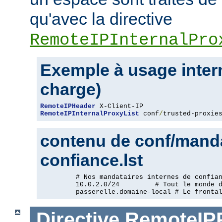
qu'avec la directive
RemoteIPInternalPro
Exemple à usage intern
charge)
RemoteIPHeader
RemoteIPInternalProxyList
 conf
/
trusted-proxie
contenu de conf/manda
confiance.lst
         # Nos mandataires internes de confian
         10.0.2.0/24         # Tout le monde d
         passerelle.domaine-local # Le fronta
Directive
RemoteIP