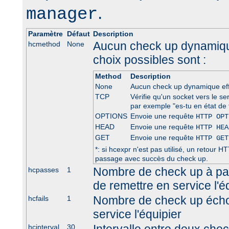
.
manager
Paramètre
Défaut
Description
Aucun check up dynamique
hcmethod
None
choix possibles sont :
Method
Description
None
Aucun check up dynamique ef
TCP
Vérifie qu'un socket vers le se
par exemple "es-tu en état de 
OPTIONS
Envoie une requête
HTTP OPT
HEAD
Envoie une requête
HTTP HEA
GET
Envoie une requête
HTTP GET
*: si hcexpr n'est pas utilisé, un retour
passage avec succès du check up.
Nombre de check up à pa
hcpasses
1
de remettre en service l'é
Nombre de check up écho
hcfails
1
service l'équipier
hcinterval
30