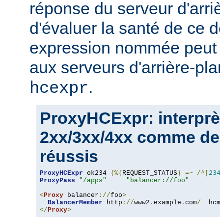
réponse du serveur d'arri
d'évaluer la santé de ce d
expression nommée peut a
aux serveurs d'arrière-pla
.
hcexpr
ProxyHCExpr: interprè
2xx/3xx/4xx comme de
réussis
ProxyHCExpr
 ok234 
{%{
REQUEST_STATUS
}
=~
/^[
23
ProxyPass
"/apps"
"balancer://foo"
<
Proxy
 balancer
://
foo
>
BalancerMember
 http
://
www2
.
example
.
com
/
  hc
</
Proxy
>