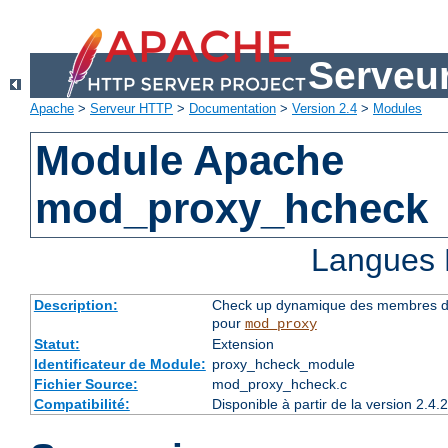
Serveu
Apache
>
Serveur HTTP
>
Documentation
>
Version 2.4
>
Modules
Module Apache
mod_proxy_hcheck
Langues 
Description:
Check up dynamique des membres du 
pour
mod_proxy
Statut:
Extension
Identificateur de Module:
proxy_hcheck_module
Fichier Source:
mod_proxy_hcheck.c
Compatibilité:
Disponible à partir de la version 2.