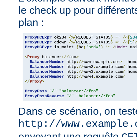
le check up pour différent
plan :
ProxyHCExpr
 ok234 
{%{
REQUEST_STATUS
}
=~
/^[
23
ProxyHCExpr
 gdown 
{%{
REQUEST_STATUS
}
=~
/^[
5
]
ProxyHCExpr
 in_maint 
{
hc
(
'body'
)
!~
/
Under
 ma
<
Proxy
 balancer
://
foo
>
BalancerMember
 http
://
www
.
example
.
com
/
  hcm
BalancerMember
 http
://
www2
.
example
.
com
/
 hcm
BalancerMember
 http
://
www3
.
example
.
com
/
 hcm
BalancerMember
 http
://
www4
.
example
.
com
/
</
Proxy
>
ProxyPass
"/"
"balancer://foo"
ProxyPassReverse
"/"
"balancer://foo"
Dans ce scénario, on teste
http://www.example.
envoyant une requête