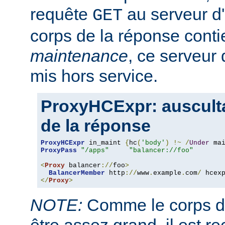
requête
au serveur d'a
GET
corps de la réponse conti
maintenance
, ce serveur 
mis hors service.
ProxyHCExpr: ausculta
de la réponse
ProxyHCExpr
 in_maint 
{
hc
(
'body'
)
!~
/
Under
 ma
ProxyPass
"/apps"
"balancer://foo"
<
Proxy
 balancer
://
foo
>
BalancerMember
 http
://
www
.
example
.
com
/
 hcex
</
Proxy
>
NOTE:
Comme le corps de