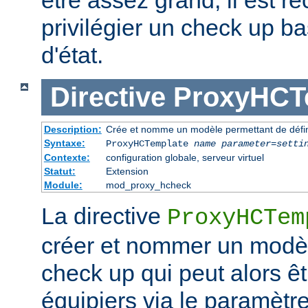
être assez grand, il est
privilégier un check up b
d'état.
Directive
ProxyHCT
Description:
Crée et nomme un modèle permettant de défini
Syntaxe:
ProxyHCTemplate
name
parameter
=
setti
Contexte:
configuration globale, serveur virtuel
Statut:
Extension
Module:
mod_proxy_hcheck
La directive
ProxyHCTem
créer et nommer un modè
check up qui peut alors ê
équipiers via le paramètr