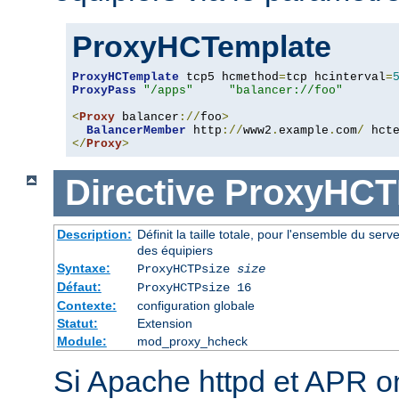
ProxyHCTemplate
ProxyHCTemplate
 tcp5 hcmethod
=
tcp hcinterval
=
ProxyPass
"/apps"
"balancer://foo"
<
Proxy
 balancer
://
foo
>
BalancerMember
 http
://
www2
.
example
.
com
/
 hct
</
Proxy
>
Directive
ProxyHCT
Description:
Définit la taille totale, pour l'ensemble du serv
des équipiers
Syntaxe:
ProxyHCTPsize
size
Défaut:
ProxyHCTPsize 16
Contexte:
configuration globale
Statut:
Extension
Module:
mod_proxy_hcheck
Si Apache httpd et APR o