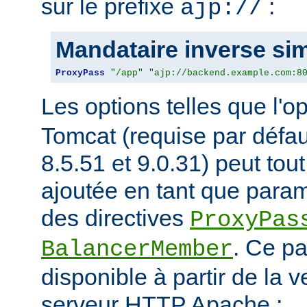
sur le prefixe
:
ajp://
Mandataire inverse si
ProxyPass
"/app"
"ajp://backend.example.com:8
Les options telles que l'o
Tomcat (requise par défa
8.5.51 et 9.0.31) peut tou
ajoutée en tant que param
des directives
ProxyPas
. Ce p
BalancerMember
disponible à partir de la 
serveur HTTP Apache :