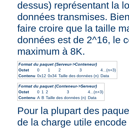
dessus) représentant la 
données transmises. Bien
faire croire que la taille
données est de 2^16, le co
maximum à 8K.
Format du paquet (Serveur->Conteneur)
Octet
0
1
2
3
4...(n+3)
Contenu
0x12
0x34
Taille des données (n)
Data
Format du paquet (Conteneur->Serveur)
Octet
0
1
2
3
4...(n+3)
Contenu
A
B
Taille des données (n)
Data
Pour la plupart des paquet
de la charge utile encode