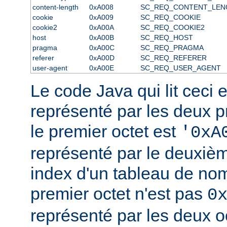
content-length
0xA008
SC_REQ_CONTENT_LEN
cookie
0xA009
SC_REQ_COOKIE
cookie2
0xA00A
SC_REQ_COOKIE2
host
0xA00B
SC_REQ_HOST
pragma
0xA00C
SC_REQ_PRAGMA
referer
0xA00D
SC_REQ_REFERER
user-agent
0xA00E
SC_REQ_USER_AGENT
Le code Java qui lit ceci ex
représenté par les deux pr
le premier octet est
'0xA
représenté par le deuxi
index d'un tableau de noms
premier octet n'est pas
0
représenté par les deux o