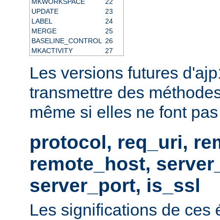
MKWORKSPACE
22
UPDATE
23
LABEL
24
MERGE
25
BASELINE_CONTROL
26
MKACTIVITY
27
Les versions futures d'aj
transmettre des méthodes
même si elles ne font pas p
protocol, req_uri, r
remote_host, serve
server_port, is_ssl
Les significations de ces