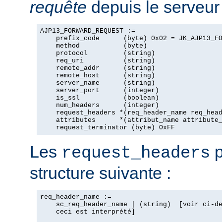
requête
depuis le serveur 
AJP13_FORWARD_REQUEST :=

    prefix_code      (byte) 0x02 = JK_AJP13_FO
    method           (byte)

    protocol         (string)

    req_uri          (string)

    remote_addr      (string)

    remote_host      (string)

    server_name      (string)

    server_port      (integer)

    is_ssl           (boolean)

    num_headers      (integer)

    request_headers *(req_header_name req_head
    attributes      *(attribut_name attribute_
    request_terminator (byte) OxFF
Les
p
request_headers
structure suivante :
req_header_name :=

    sc_req_header_name | (string)  [voir ci-de
    ceci est interprété]
