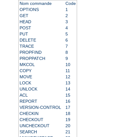
Nom commande
Code
OPTIONS
1
GET
2
HEAD
3
POST
4
PUT
5
DELETE
6
TRACE
7
PROPFIND
8
PROPPATCH
9
MKCOL
10
COPY
11
MOVE
12
LOCK
13
UNLOCK
14
ACL
15
REPORT
16
VERSION-CONTROL
17
CHECKIN
18
CHECKOUT
19
UNCHECKOUT
20
SEARCH
21