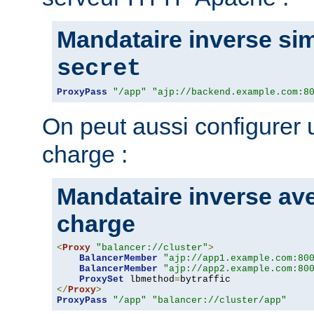
Mandataire inverse sim
secret
ProxyPass
"/app"
"ajp://backend.example.com:8
On peut aussi configurer u
charge :
Mandataire inverse ave
charge
<
Proxy
"balancer://cluster"
>
BalancerMember
"ajp://app1.example.com:80
BalancerMember
"ajp://app2.example.com:80
ProxySet
 lbmethod
=
</
Proxy
>
ProxyPass
"/app"
"balancer://cluster/app"