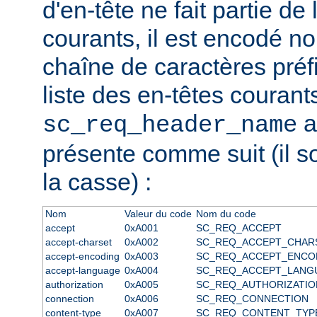
d'en-tête ne fait partie de 
courants, il est encodé 
chaîne de caractères préfix
liste des en-têtes courant
a
sc_req_header_name
présente comme suit (il s
la casse) :
Nom
Valeur du code
Nom du code
accept
0xA001
SC_REQ_ACCEPT
accept-charset
0xA002
SC_REQ_ACCEPT_CHAR
accept-encoding
0xA003
SC_REQ_ACCEPT_ENCO
accept-language
0xA004
SC_REQ_ACCEPT_LANG
authorization
0xA005
SC_REQ_AUTHORIZATIO
connection
0xA006
SC_REQ_CONNECTION
content-type
0xA007
SC_REQ_CONTENT_TYP