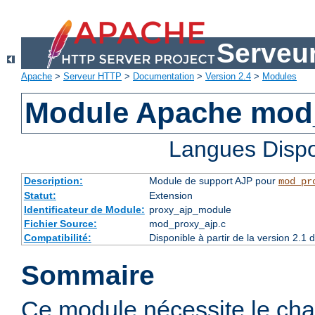
Serveu
Apache
>
Serveur HTTP
>
Documentation
>
Version 2.4
>
Modules
Module Apache mod
Langues Dispo
Description:
Module de support AJP pour
mod_pr
Statut:
Extension
Identificateur de Module:
proxy_ajp_module
Fichier Source:
mod_proxy_ajp.c
Compatibilité:
Disponible à partir de la version 2.
Sommaire
Ce module nécessite le ch