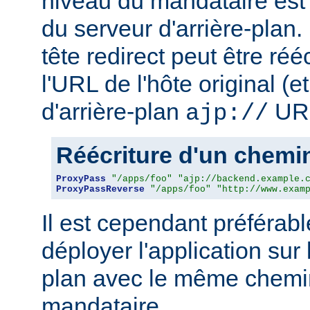
niveau du mandataire est 
du serveur d'arrière-plan
tête redirect peut être réé
l'URL de l'hôte original (
d'arrière-plan
URL
ajp://
Réécriture d'un chem
ProxyPass
"/apps/foo"
"ajp://backend.example.
ProxyPassReverse
"/apps/foo"
"http://www.exam
Il est cependant préférab
déployer l'application sur 
plan avec le même chemin
mandataire.