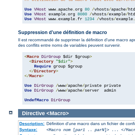
Use
VHost
 www
.
apache
.
org 
80
/
vhosts
/
apache
/
Use
VHost
 example
.
org 
8080
/
vhosts
/
example
/
Use
VHost
 www
.
example
.
fr 
1234
/
vhosts
/
example
Suppression d'une définition de macro
Il est recommandé de supprimer la définition d'une macro après
des conflits entre noms de variables peuvent survenir.
<
Macro
DirGroup
 $dir $group
>
<
Directory
"$dir"
>
Require
 group $group

</
Directory
>
</
Macro
>
Use
DirGroup
/
www
/
apache
/
Use
DirGroup
/
www
/
apache
/
server  admin

UndefMacro
DirGroup
Directive
<Macro>
Description:
Définition d'une macro dans un fichier de conf
Syntaxe:
<Macro
nom
[
par1
..
parN
]> ... </Mac