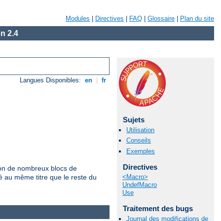
Modules
|
Directives
|
FAQ
|
Glossaire
|
Plan du site
n 2.4
Langues Disponibles:
en
|
fr
Sujets
Utilisation
Conseils
Exemples
Directives
tion de nombreux blocs de
<Macro>
té au même titre que le reste du
UndefMacro
Use
Traitement des bugs
Journal des modifications de