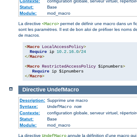
Contexte:
configuration globale, serveur virtuel, répertoir
Statut:
Base
Module:
mod_macro
La directive
permet de définir une macro dans un fic
<Macro>
sont les paramètres. Il est de bon aloi de préfixer les noms
de macros.
<
Macro
LocalAccessPolicy
>
Require
 ip 
10.2
.
16.0
/
24
</
Macro
>
<
Macro
RestrictedAccessPolicy
 $ipnumbers
>
Require
</
Macro
>
Directive
UndefMacro
Description:
Supprime une macro
Syntaxe:
UndefMacro
nom
Contexte:
configuration globale, serveur virtuel, répertoir
Statut:
Base
Module:
mod_macro
La directive
annule la définition d'une macro qui 
UndefMacro