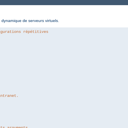
n dynamique de serveurs virtuels.
igurations répétitives
intranet.
nts arguments.