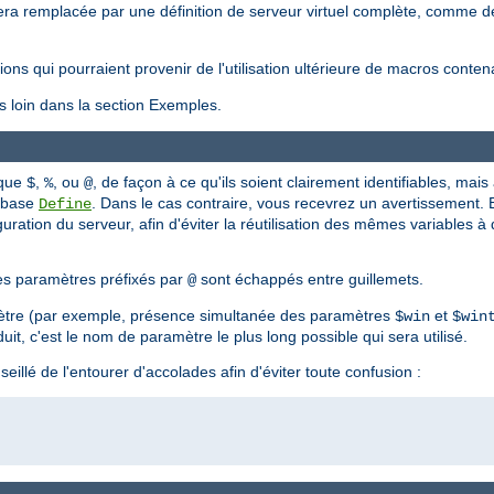
ra remplacée par une définition de serveur virtuel complète, comme décr
itions qui pourraient provenir de l'utilisation ultérieure de macros con
s loin dans la section Exemples.
 que
,
, ou
, de façon à ce qu'ils soient clairement identifiables, mais a
$
%
@
e base
. Dans le cas contraire, vous recevrez un avertissement. En
Define
ration du serveur, afin d'éviter la réutilisation des mêmes variables à d
s paramètres préfixés par
sont échappés entre guillemets.
@
mètre (par exemple, présence simultanée des paramètres
et
$win
$win
uit, c'est le nom de paramètre le plus long possible qui sera utilisé.
eillé de l'entourer d'accolades afin d'éviter toute confusion :