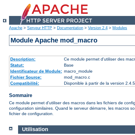
Apache
>
Serveur HTTP
>
Documentation
>
Version 2.4
>
Modules
Module Apache mod_macro
Description:
Ce module permet d'utiliser des macr
Statut:
Base
Identificateur de Module:
macro_module
Fichier Source:
mod_macro.c
Compatibilité:
Disponible à partir de la version 2.
Sommaire
Ce module permet d'utiliser des macros dans les fichiers de confi
configuration similaires. Quand le serveur démarre, les macros son
fichier de configuration.
Utilisation