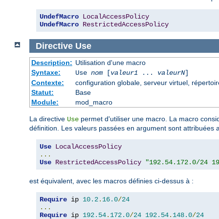
UndefMacro
LocalAccessPolicy
UndefMacro
RestrictedAccessPolicy
Directive
Use
Description:
Utilisation d'une macro
Syntaxe:
Use
nom
[
valeur1
...
valeurN
]
Contexte:
configuration globale, serveur virtuel, répertoir
Statut:
Base
Module:
mod_macro
La directive
permet d'utiliser une macro. La macro cons
Use
définition. Les valeurs passées en argument sont attribuées 
Use
LocalAccessPolicy
...
Use
RestrictedAccessPolicy
"192.54.172.0/24 1
est équivalent, avec les macros définies ci-dessus à :
Require
 ip 
10.2
.
16.0
/
24
...
Require
 ip 
192.54
.
172.0
/
24
192.54
.
148.0
/
24