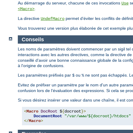
Au démarrage du serveur, chacune de ces invocations
se
Use
.
<Macro>
La directive
permet d'éviter les conflits de défin
UndefMacro
Vous trouverez une version plus élaborée de cet exemple plu
Conseils
Les noms de paramètres doivent commencer par un sigil tel
interactions avec les autres directives, comme la directive d
conseillé d'avoir une bonne connaissance globale de la configu
à l'origine de confusions.
Les paramètres préfixés par
ou
ne sont pas échappés. Le
$
%
Evitez de préfixer un paramètre par le nom d'un autre para
confusion lors de l'évaluation des expressions. Si cela se prod
Si vous désirez insérer une valeur dans une chaîne, il est cons
<
Macro
DocRoot
 $
{
docroot
}>
DocumentRoot
"/var/www/${docroot}/htdocs"
</
Macro
>