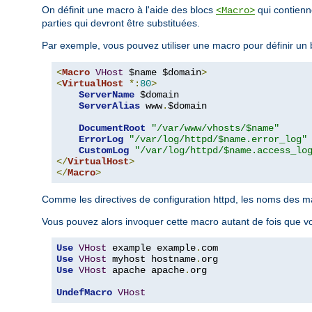
On définit une macro à l'aide des blocs
qui contienne
<Macro>
parties qui devront être substituées.
Par exemple, vous pouvez utiliser une macro pour définir un
<
Macro
VHost
 $name $domain
>
<
VirtualHost
*:
80
>
ServerName
 $domain

ServerAlias
 www
.
$domain

DocumentRoot
"/var/www/vhosts/$name"
ErrorLog
"/var/log/httpd/$name.error_log"
CustomLog
"/var/log/httpd/$name.access_lo
</
VirtualHost
>
</
Macro
>
Comme les directives de configuration httpd, les noms des macr
Vous pouvez alors invoquer cette macro autant de fois que vo
Use
VHost
 example example
.
Use
VHost
 myhost hostname
.
Use
VHost
 apache apache
.
org

UndefMacro
VHost