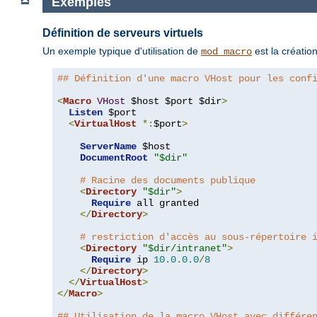
Exemples
Définition de serveurs virtuels
Un exemple typique d'utilisation de
est la créatio
mod_macro
## Définition d'une macro VHost pour les conf
<
Macro
VHost
 $host $port $dir
>
Listen
 $port

<
VirtualHost
*:
$port
>
ServerName
 $host

DocumentRoot
"$dir"
# Racine des documents publique
<
Directory
"$dir"
>
Require
 all granted

</
Directory
>
# restriction d'accès au sous-répertoire 
<
Directory
"$dir/intranet"
>
Require
 ip 
10.0
.
0.0
/
8
</
Directory
>
</
VirtualHost
>
</
Macro
>
## Utilisation de la macro VHost avec différe