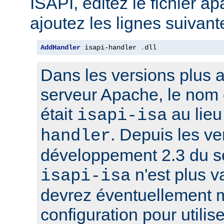
ISAPI, éditez le fichier a
ajoutez les lignes suivant
AddHandler
 isapi-handler 
.
dll
Dans les versions plus 
serveur Apache, le nom 
était
au lie
isapi-isa
. Depuis les ve
handler
développement 2.3 du s
n'est plus v
isapi-isa
devrez éventuellement m
configuration pour utilis