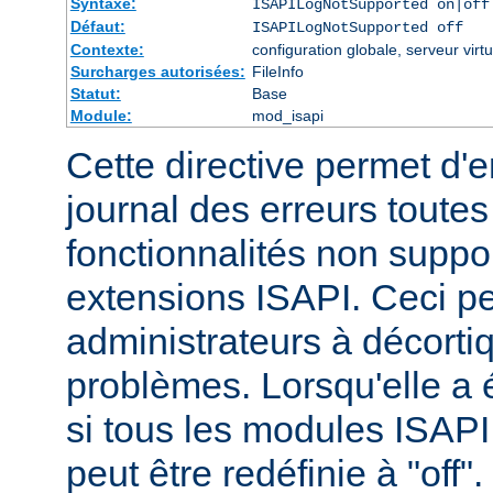
Syntaxe:
ISAPILogNotSupported on|off
Défaut:
ISAPILogNotSupported off
Contexte:
configuration globale, serveur virtu
Surcharges autorisées:
FileInfo
Statut:
Base
Module:
mod_isapi
Cette directive permet d'e
journal des erreurs tout
fonctionnalités non suppo
extensions ISAPI. Ceci pe
administrateurs à décortiq
problèmes. Lorsqu'elle a é
si tous les modules ISAPI 
peut être redéfinie à "off".