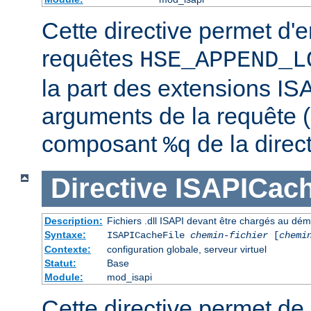
Cette directive permet d'e
requêtes
HSE_APPEND_L
la part des extensions ISA
arguments de la requête (
composant
de la direc
%q
Directive
ISAPICach
Description:
Fichiers .dll ISAPI devant être chargés au dé
Syntaxe:
ISAPICacheFile
chemin-fichier
[
chemi
Contexte:
configuration globale, serveur virtuel
Statut:
Base
Module:
mod_isapi
Cette directive permet de s