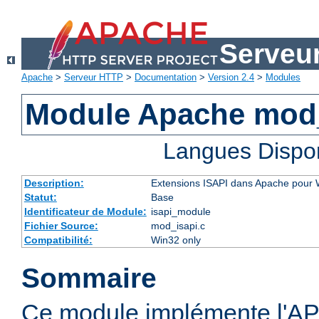
Serveu
Apache
>
Serveur HTTP
>
Documentation
>
Version 2.4
>
Modules
Module Apache mod
Langues Dispo
Description:
Extensions ISAPI dans Apache pour
Statut:
Base
Identificateur de Module:
isapi_module
Fichier Source:
mod_isapi.c
Compatibilité:
Win32 only
Sommaire
Ce module implémente l'AP