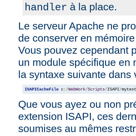
à la place.
handler
Le serveur Apache ne p
de conserver en mémoire
Vous pouvez cependant p
un module spécifique en m
la syntaxe suivante dans 
ISAPICacheFile
 c
:/
WebWork
/
Scripts
/
ISAPI
/
mytes
Que vous ayez ou non pr
extension ISAPI, ces dern
soumises au mêmes restri