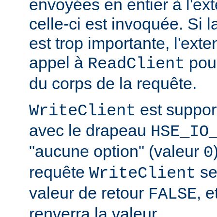
envoyées en entier à l'ex
celle-ci est invoquée. Si l
est trop importante, l'exte
appel à
pour
ReadClient
du corps de la requête.
est suppor
WriteClient
avec le drapeau
HSE_IO
"aucune option" (valeur
0
requête
se
WriteClient
valeur de retour
, e
FALSE
renverra la valeur