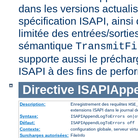
dans les versions actuali
spécification ISAPI, ainsi
limitée des entrées/sortie
sémantique
TransmitFi
supporte aussi le préchar
ISAPI à des fins de perf
Directive
ISAPIApp
Description:
Enregistrement des requêtes
HSE
extensions ISAPI dans le journal d
Syntaxe:
ISAPIAppendLogToErrors on|o
Défaut:
ISAPIAppendLogToErrors off
Contexte:
configuration globale, serveur virtu
Surcharges autorisées:
FileInfo