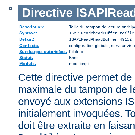
Directive
ISAPIRea
Description:
Taille du tampon de lecture antic
Syntaxe:
ISAPIReadAheadBuffer
taille
Défaut:
ISAPIReadAheadBuffer 49152
Contexte:
configuration globale, serveur virtu
Surcharges autorisées:
FileInfo
Statut:
Base
Module:
mod_isapi
Cette directive permet de d
maximale du tampon de le
envoyé aux extensions ISA
initialement invoquées. T
doit être extraite en faisa