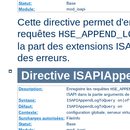
Statut:
Base
Module:
mod_isapi
Cette directive permet d'e
requêtes
HSE_APPEND_L
la part des extensions IS
des erreurs.
Directive
ISAPIApp
Description:
Enregistre les requêtes
HSE_APPE
ISAPI dans la partie arguments de
Syntaxe:
ISAPIAppendLogToQuery on|of
Défaut:
ISAPIAppendLogToQuery on
Contexte:
configuration globale, serveur virtu
Surcharges autorisées:
FileInfo
Statut:
Base
Module:
mod_isapi