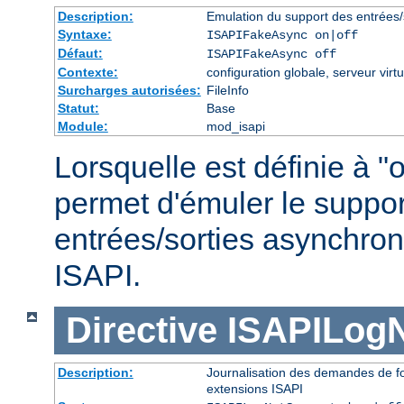
Description:
Emulation du support des entrées/
Syntaxe:
ISAPIFakeAsync on|off
Défaut:
ISAPIFakeAsync off
Contexte:
configuration globale, serveur virtu
Surcharges autorisées:
FileInfo
Statut:
Base
Module:
mod_isapi
Lorsquelle est définie à "o
permet d'émuler le suppor
entrées/sorties asynchron
ISAPI.
Directive
ISAPILog
Description:
Journalisation des demandes de fo
extensions ISAPI