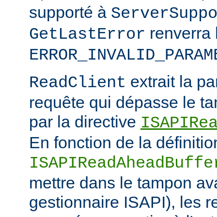
supporté à
ServerSupp
renverra 
GetLastError
ERROR_INVALID_PARAM
extrait la pa
ReadClient
requête qui dépasse le tam
par la directive
ISAPIRe
En fonction de la définitio
ISAPIReadAheadBuffe
mettre dans le tampon ava
gestionnaire ISAPI), les 