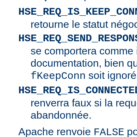
HSE_REQ_IS_KEEP_CON
retourne le statut négo
HSE_REQ_SEND_RESPON
se comportera comme i
documentation, bien q
soit ignoré
fKeepConn
HSE_REQ_IS_CONNECTE
renverra faux si la requ
abandonnée.
Apache renvoie
po
FALSE