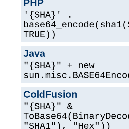
PHP
'{SHA}' .
base64_encode(sha1(
TRUE))
Java
"{SHA}" + new
sun.misc.BASE64Enco
ColdFusion
"{SHA}" &
ToBase64(BinaryDeco
"SHA1"), "Hex"))