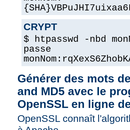
{SHA}VBPuJHI7uixaa6
CRYPT
$ htpasswd -nbd mon
passe
monNom:rqXexS6ZhobK
Générer des mots d
and MD5 avec le pr
OpenSSL en ligne 
OpenSSL connaît l'algori
à Apache.