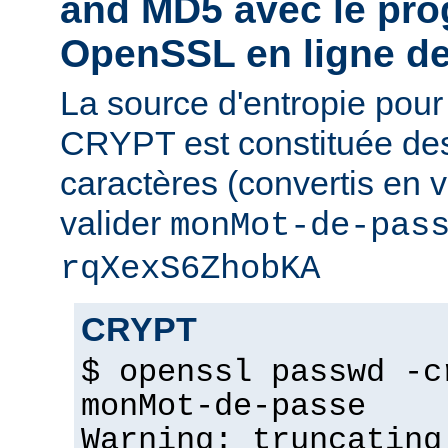
and MD5 avec le pr
OpenSSL en ligne 
La source d'entropie pou
CRYPT est constituée de
caractères (convertis en v
valider
monMot-de-pas
rqXexS6ZhobKA
CRYPT
$ openssl passwd -c
monMot-de-passe
Warning: truncating