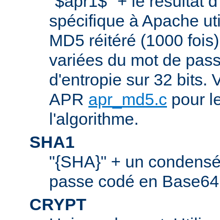
"$apr1$" + le résultat 
spécifique à Apache ut
MD5 réitéré (1000 fois
variées du mot de pass
d'entropie sur 32 bits. V
APR
apr_md5.c
pour le
l'algorithme.
SHA1
"{SHA}" + un condens
passe codé en Base64.
CRYPT