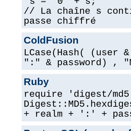
s = "0" + s;
// La chaîne s cont
passe chiffré
ColdFusion
LCase(Hash( (user &
":" & password) , "
Ruby
require 'digest/md5
Digest::MD5.hexdige
+ realm + ':' + pas