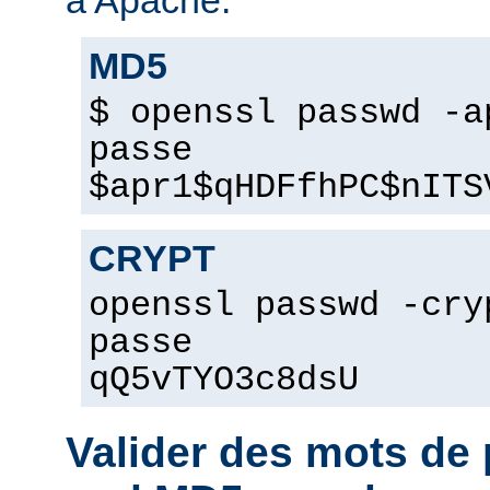
MD5
$ openssl passwd -a
passe
$apr1$qHDFfhPC$nITS
CRYPT
openssl passwd -cry
passe
qQ5vTYO3c8dsU
Valider des mots d