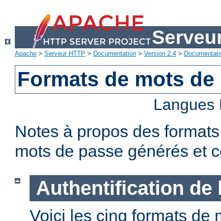
Serveu
Apache
>
Serveur HTTP
>
Documentation
>
Version 2.4
>
Documentati
Formats de mots de
Langues 
Notes à propos des formats
mots de passe générés et c
Authentification de
Voici les cinq formats de