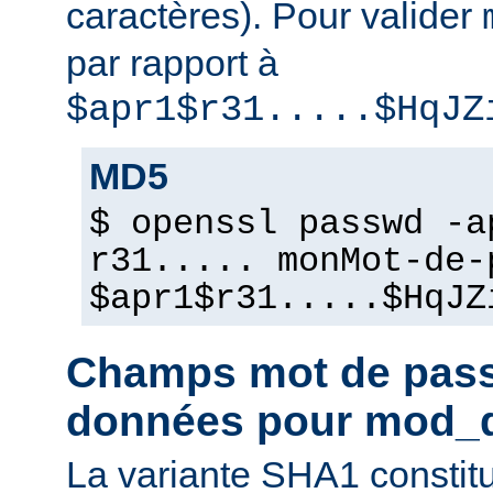
caractères). Pour valider
par rapport à
$apr1$r31.....$HqJZ
MD5
$ openssl passwd -a
r31..... monMot-de-
$apr1$r31.....$HqJZ
Champs mot de pass
données pour mod_
La variante SHA1 constit