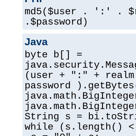
md5($user . ':' . $
.$password)
Java
byte b[] =
java.security.Messa
(user + ":" + realm
password ).getBytes
java.math.BigIntege
java.math.BigIntege
String s = bi.toStr
while (s.length() <